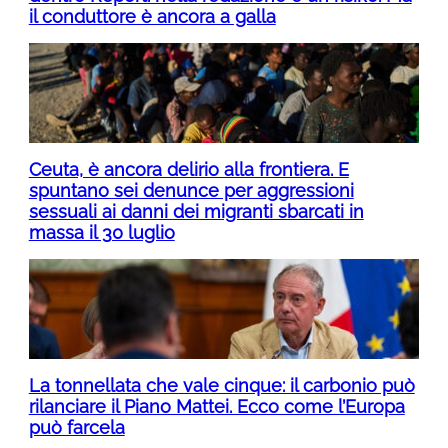
il conduttore è ancora a galla
Ceuta, è ancora delirio alla frontiera. E
spuntano sei denunce per aggressioni
sessuali ai danni dei migranti sbarcati in
massa il 30 luglio
La tonnellata che vale cinque: il carbonio può
rilanciare il Piano Mattei. Ecco come l’Europa
può farcela