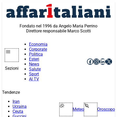
Vai
al
contenuto
Fondato nel 1996 da Angelo Maria Perrino
Direttore responsabile Marco Scotti
Economia
Corporate
Politica
Esteri
Facebook
Instagr
Linke
X
News
Sezioni
Salute
Sport
AI TV
Tendenze
Iran
Ucraina
Meteo
Oroscopo
Ceuta
Guccini