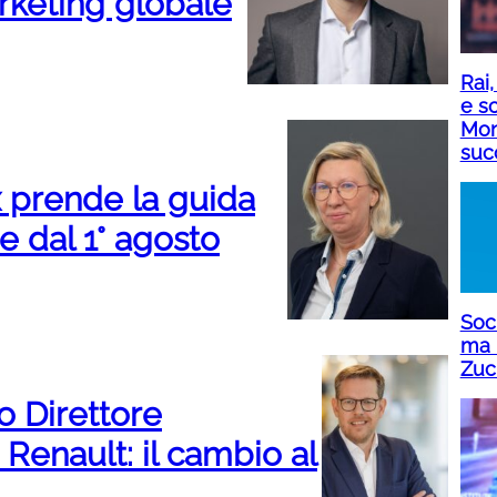
rketing globale
Rai,
e sc
Mon
suc
 prende la guida
e dal 1° agosto
Soci
ma 
Zuc
 Direttore
Renault: il cambio al