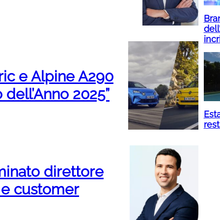
Bran
dell
incr
ric e Alpine A290
o dell’Anno 2025”
Esta
res
minato direttore
e customer