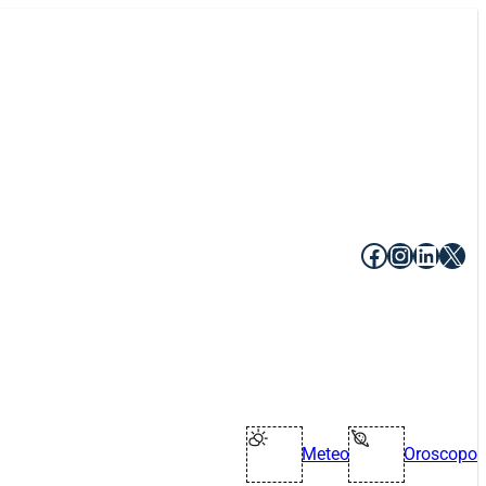
Facebook
Instagr
Linke
X
Meteo
Oroscopo