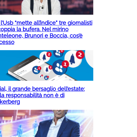
 l’Usb “mette all’indice” tre giornalisti
oppia la bufera. Nel mirino
teleone, Brunori e Boccia, cos’è
cesso
al, il grande bersaglio dell’estate:
la responsabilità non è di
kerberg