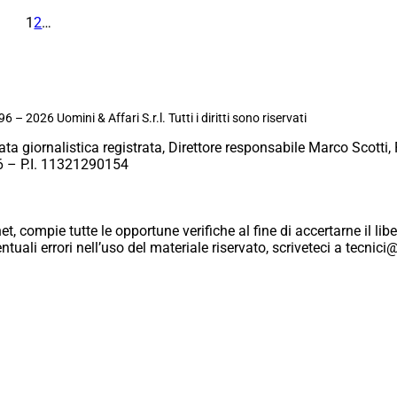
1
2
…
6 – 2026 Uomini & Affari S.r.l. Tutti i diritti sono riservati
ata giornalistica registrata, Direttore responsabile Marco Scotti, 
 – P.I. 11321290154
et, compie tutte le opportune verifiche al fine di accertarne il libe
eventuali errori nell’uso del materiale riservato, scriveteci a tecn