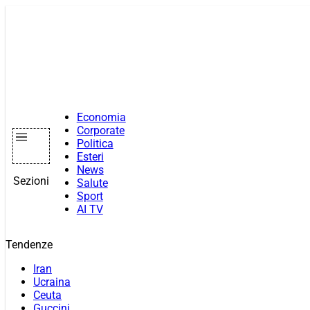
Vai
al
contenuto
Economia
Corporate
Politica
Esteri
News
Sezioni
Salute
Sport
AI TV
Tendenze
Iran
Ucraina
Ceuta
Guccini