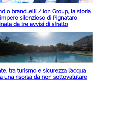
d o brand…elli / Ion Group, la storia
’impero silenzioso di Pignataro
inata da tre avvisi di sfratto
te, tra turismo e sicurezza l’acqua
ta una risorsa da non sottovalutare