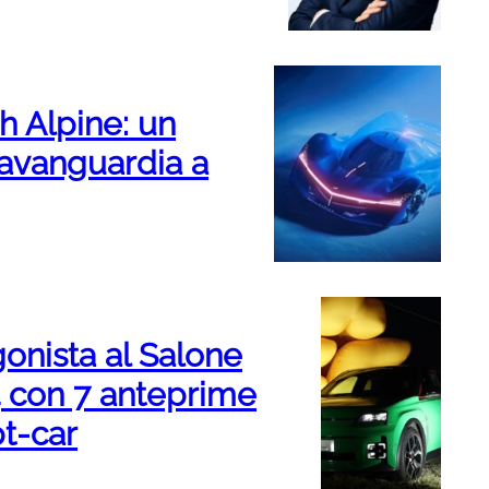
h Alpine: un
’avanguardia a
onista al Salone
24 con 7 anteprime
t-car