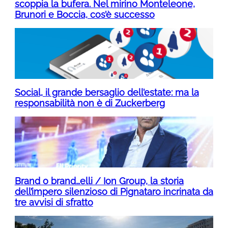
scoppia la bufera. Nel mirino Monteleone,
Brunori e Boccia, cos’è successo
Social, il grande bersaglio dell’estate: ma la
responsabilità non è di Zuckerberg
Brand o brand…elli / Ion Group, la storia
dell’impero silenzioso di Pignataro incrinata da
tre avvisi di sfratto