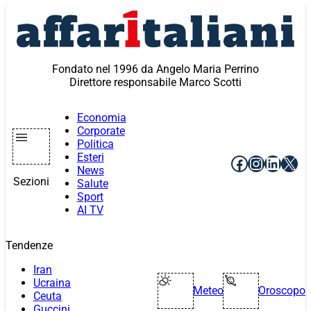
Vai
al
contenuto
Fondato nel 1996 da Angelo Maria Perrino
Direttore responsabile Marco Scotti
Economia
Corporate
Politica
Esteri
Facebook
Instagr
Linke
X
News
Sezioni
Salute
Sport
AI TV
Tendenze
Iran
Ucraina
Meteo
Oroscopo
Ceuta
Guccini