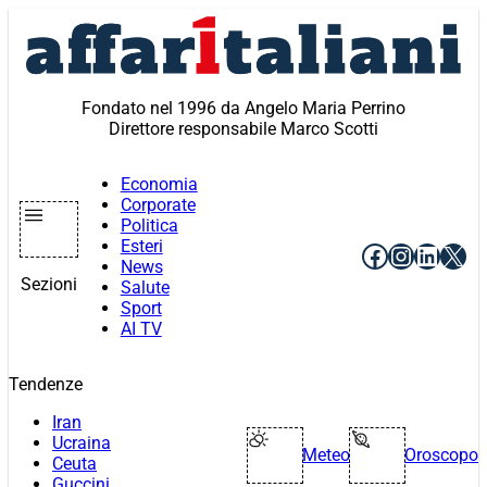
Vai
al
contenuto
Fondato nel 1996 da Angelo Maria Perrino
Direttore responsabile Marco Scotti
Economia
Corporate
Politica
Esteri
Facebook
Instagr
Linke
X
News
Sezioni
Salute
Sport
AI TV
Tendenze
Iran
Ucraina
Meteo
Oroscopo
Ceuta
Guccini