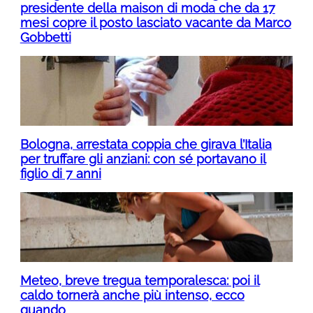
presidente della maison di moda che da 17
mesi copre il posto lasciato vacante da Marco
Gobbetti
Bologna, arrestata coppia che girava l’Italia
per truffare gli anziani: con sé portavano il
figlio di 7 anni
Meteo, breve tregua temporalesca: poi il
caldo tornerà anche più intenso, ecco
quando