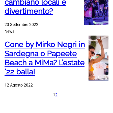
cambiano locali e
divertimento?
23 Settembre 2022
News
Cone by Mirko Negri in
Sardegna o Papeete
Beach a MiMa? L’estate
’22 balla!
12 Agosto 2022
1
2
…