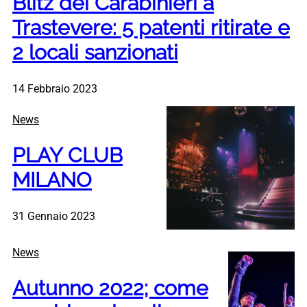
Blitz dei Carabinieri a
Trastevere: 5 patenti ritirate e
2 locali sanzionati
14 Febbraio 2023
News
PLAY CLUB
MILANO
31 Gennaio 2023
News
Autunno 2022; come