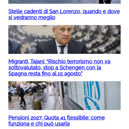
Stelle cadenti di San Lorenzo, quando e dove
si vedranno meglio
Migranti, Tajani: “Rischio terrorismo non va
sottovalutato, stop a Schengen con la
Spagna resta fino al 15 agosto”
Pensioni 2027, Quota 41 flessibile: come
funziona e chi può usarla