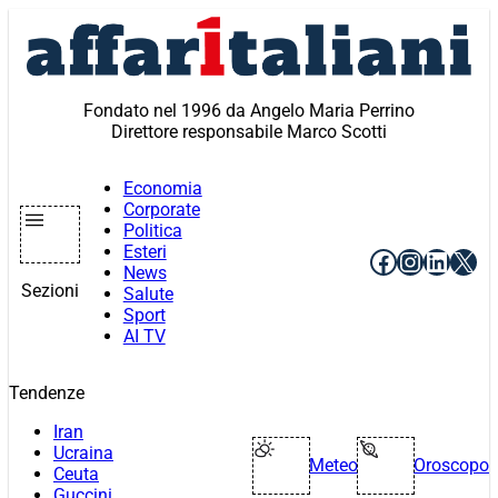
Vai
al
contenuto
Fondato nel 1996 da Angelo Maria Perrino
Direttore responsabile Marco Scotti
Economia
Corporate
Politica
Esteri
Facebook
Instagr
Linke
X
News
Sezioni
Salute
Sport
AI TV
Tendenze
Iran
Ucraina
Meteo
Oroscopo
Ceuta
Guccini