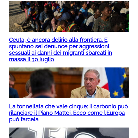
Ceuta, è ancora delirio alla frontiera. E
spuntano sei denunce per aggressioni
sessuali ai danni dei migranti sbarcati in
massa il 30 luglio
La tonnellata che vale cinque: il carbonio può
rilanciare il Piano Mattei. Ecco come l’Europa
può farcela