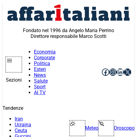
Vai
al
contenuto
Fondato nel 1996 da Angelo Maria Perrino
Direttore responsabile Marco Scotti
Economia
Corporate
Politica
Esteri
Facebook
Instagr
Linke
X
News
Sezioni
Salute
Sport
AI TV
Tendenze
Iran
Ucraina
Meteo
Oroscopo
Ceuta
Guccini