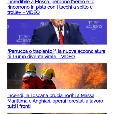
Incredibile a Mosca, perdono l’aereo e lo
rincorrono in pista con i tacchi a spillo e
trolley – VIDEO
“Parrucca o trapianto?”, la nuova acconciatura
di Trump diventa virale – VIDEO
Incendi, la Toscana brucia: roghi a Massa
Marittima e Anghiari, operai forestali a lavoro
tutti i fronti