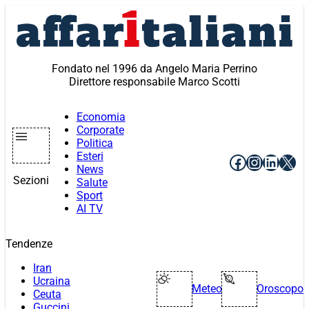
Vai
al
contenuto
Fondato nel 1996 da Angelo Maria Perrino
Direttore responsabile Marco Scotti
Economia
Corporate
Politica
Esteri
Facebook
Instagr
Linke
X
News
Sezioni
Salute
Sport
AI TV
Tendenze
Iran
Ucraina
Meteo
Oroscopo
Ceuta
Guccini