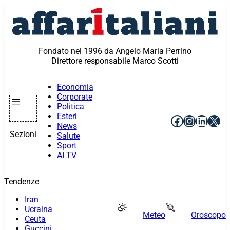
Vai
al
contenuto
Fondato nel 1996 da Angelo Maria Perrino
Direttore responsabile Marco Scotti
Economia
Corporate
Politica
Esteri
Facebook
Instagr
Linke
X
News
Sezioni
Salute
Sport
AI TV
Tendenze
Iran
Ucraina
Meteo
Oroscopo
Ceuta
Guccini