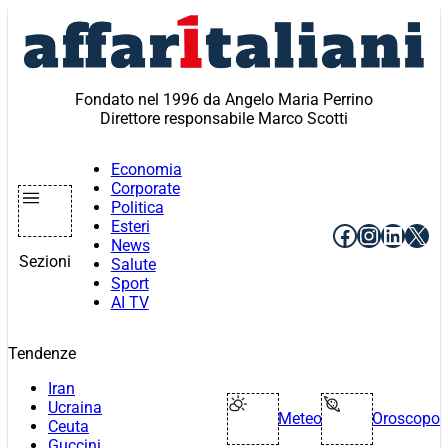
Vai
al
contenuto
Fondato nel 1996 da Angelo Maria Perrino
Direttore responsabile Marco Scotti
Economia
Corporate
Politica
Esteri
Facebook
Instagr
Linke
X
News
Sezioni
Salute
Sport
AI TV
Tendenze
Iran
Ucraina
Meteo
Oroscopo
Ceuta
Guccini