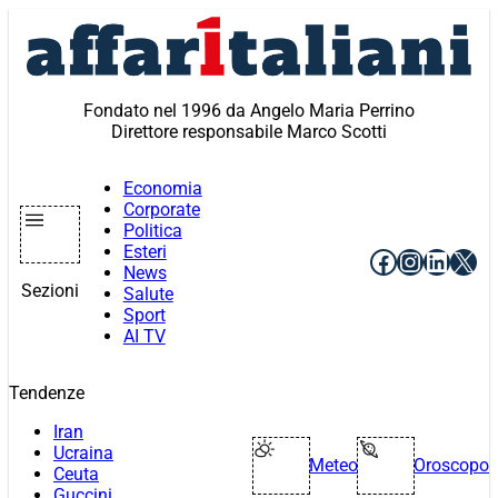
Vai
al
contenuto
Fondato nel 1996 da Angelo Maria Perrino
Direttore responsabile Marco Scotti
Economia
Corporate
Politica
Esteri
Facebook
Instagr
Linke
X
News
Sezioni
Salute
Sport
AI TV
Tendenze
Iran
Ucraina
Meteo
Oroscopo
Ceuta
Guccini