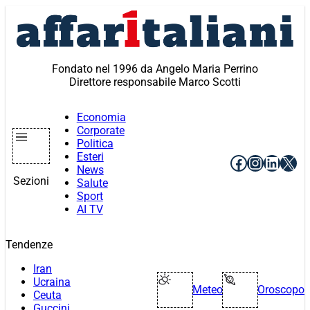
Vai
al
contenuto
Fondato nel 1996 da Angelo Maria Perrino
Direttore responsabile Marco Scotti
Economia
Corporate
Politica
Esteri
Facebook
Instagr
Linke
X
News
Sezioni
Salute
Sport
AI TV
Tendenze
Iran
Ucraina
Meteo
Oroscopo
Ceuta
Guccini