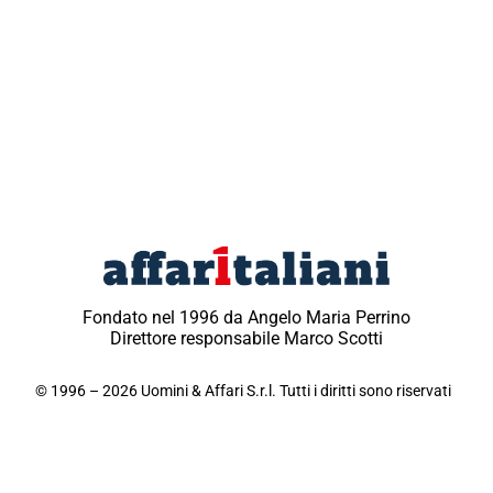
Fondato nel 1996 da Angelo Maria Perrino
Direttore responsabile Marco Scotti
© 1996 – 2026 Uomini & Affari S.r.l. Tutti i diritti sono riservati
Testata giornalistica registrata, Direttore responsabile
Marco Scotti, Reg. Trib. di Milano n° 210 dell’11 aprile
1996 – P.I. 11321290154