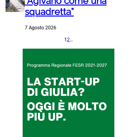
“Agivano come una
squadretta”
7 Agosto 2026
1
2
…