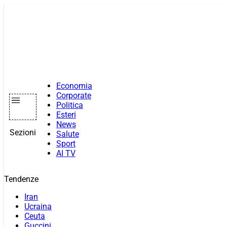
Vai
al
contenuto
Economia
Corporate
Politica
Esteri
News
Sezioni
Salute
Sport
AI TV
Tendenze
Iran
Ucraina
Ceuta
Guccini