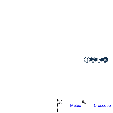
Facebook
Instagr
Linke
X
Meteo
Oroscopo