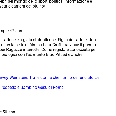
bri del mondo dello sport, politica, informazione e
ata e carriera dei più noti:
ompie 47 anni
n’attrice e regista statunitense. Figlia dell’attore Jon
 per la serie di film su Lara Croft ma vince il premio
per Ragazze interrotte. Come regista è conosciuta per i
 biologici con l’ex marito Brad Pitt ed è anche
vey Weinstein. Tra le donne che hanno denunciato c’è
i all’ospedale Bambino Gesù di Roma
e 50 anni