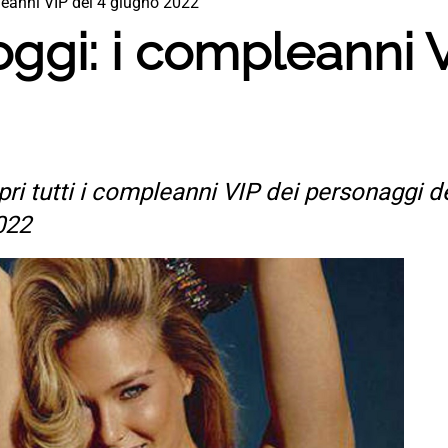
eanni VIP del 4 giugno 2022
gi: i compleanni V
ri tutti i compleanni VIP dei personaggi del
022