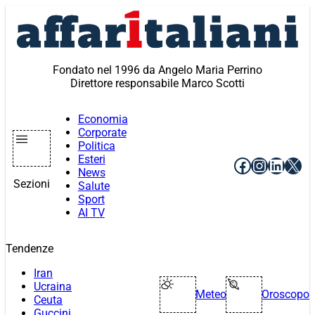
Vai
al
contenuto
Fondato nel 1996 da Angelo Maria Perrino
Direttore responsabile Marco Scotti
Economia
Corporate
Politica
Esteri
Facebook
Instagr
Linke
X
News
Sezioni
Salute
Sport
AI TV
Tendenze
Iran
Ucraina
Meteo
Oroscopo
Ceuta
Guccini