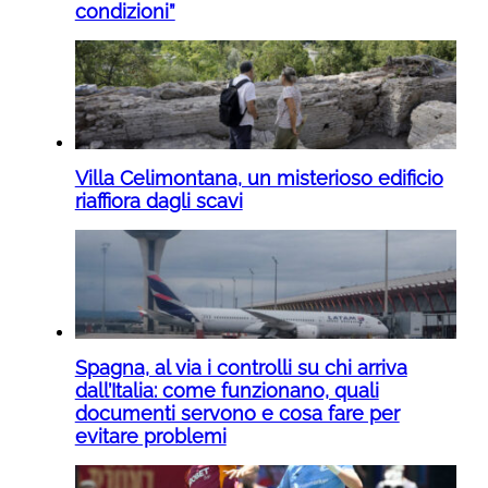
condizioni”
Villa Celimontana, un misterioso edificio
riaffiora dagli scavi
Spagna, al via i controlli su chi arriva
dall’Italia: come funzionano, quali
documenti servono e cosa fare per
evitare problemi