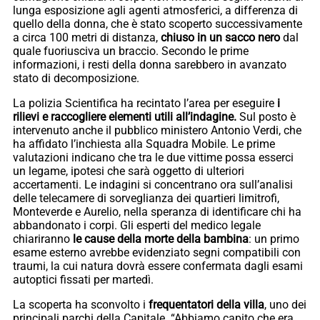
lunga esposizione agli agenti atmosferici, a differenza di
quello della donna, che è stato scoperto successivamente
a circa 100 metri di distanza,
chiuso in un sacco nero
dal
quale fuoriusciva un braccio. Secondo le prime
informazioni, i resti della donna sarebbero in avanzato
stato di decomposizione.
La polizia Scientifica ha recintato l’area per eseguire
i
rilievi e raccogliere elementi utili all’indagine.
Sul posto è
intervenuto anche il pubblico ministero Antonio Verdi, che
ha affidato l’inchiesta alla Squadra Mobile. Le prime
valutazioni indicano che tra le due vittime possa esserci
un legame, ipotesi che sarà oggetto di ulteriori
accertamenti. Le indagini si concentrano ora sull’analisi
delle telecamere di sorveglianza dei quartieri limitrofi,
Monteverde e Aurelio, nella speranza di identificare chi ha
abbandonato i corpi. Gli esperti del medico legale
chiariranno
le cause della morte della bambina
: un primo
esame esterno avrebbe evidenziato segni compatibili con
traumi, la cui natura dovrà essere confermata dagli esami
autoptici fissati per martedì.
La scoperta ha sconvolto i
frequentatori della villa
, uno dei
principali parchi della Capitale. “Abbiamo capito che era