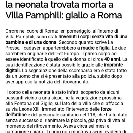
la neonata trovata morta a
Villa Pamphili: giallo a Roma
Orrore nel cuore di Roma: ieri pomeriggio, all’interno di
Villa Pamphili, sono stati
rinvenuti i corpi senza vita di una
bambina e di una donna
. Secondo quanto scrive La
Presse, i cadaveri apparterrebbero
a madre e figlia
. Le due
sarebbero originarie dell’Est Europa. Il primo corpo ad
essere identificato è quello della donna di circa
40 anni
. La
sua identificazione è stata possibile grazie alle
impronte
digitali.
La segnalazione della scomparsa era è stata fatto
da un uomo che si è presentato alla polizia, subito dopo
aver appreso la notizia del ritrovamento.
Il corpo della neonata è stato infatti scoperto da alcuni
passanti vicino a una siepe, nella vegetazione prossima
alla Fontana del Giglio, sul lato della villa che si affaccia
su via Leone XIII. Immediato l’intervento delle
forze
dell’ordine
e del personale sanitario del 118, che ha tentato
senza successo di rianimare la piccola, già priva di vita al
momento del ritrovamento. Aveva circa sei mesi e
carnagione chiara. Il corpo non mostrava segni evidenti di