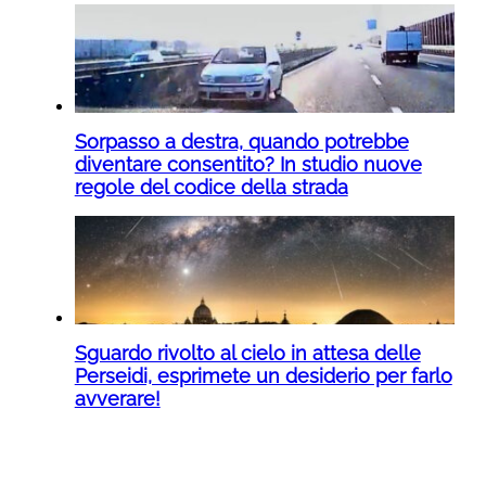
Sorpasso a destra, quando potrebbe
diventare consentito? In studio nuove
regole del codice della strada
Sguardo rivolto al cielo in attesa delle
Perseidi, esprimete un desiderio per farlo
avverare!