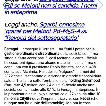
FdI se Meloni non si candida. I nomi
in anteprima
Leggi anche:
Sgarbi, ennesima
‘grana’ per Meloni. Pd-M5S-Avs:
“Revoca del sottosegretario”
Ferragni
– prosegue Il Corriere – ha
“tutti i poteri per la
gestione ordinaria e straordinaria
della società con firma
singola, fatta eccezione…”, così recitano le carte ufficiali.
Le eccezioni riguardano alcune materie in cui la firma è
congiunta con il presidente Paolo Barletta, socio al 40%
con la sua Alchimia. Per adesso “valgono” i numeri del
2022 che ci raccontano di aziende in grande e consolidata
salute. Tra l’altro sotto l’ombrello della
holding Sisterhood
(fatturato 4,5 milioni con 2,4 di utile) ricade anche una
società con la madre allo 0,1%: la Ferragni Enterprises. È
la proprietaria del nuovo superattico di 27 vani da
oltre 10
milioni a Citylife
dove l’imprenditrice vive con
Fedez
(che
dunque non ha quote dell’immobile
). Ma ora le cose