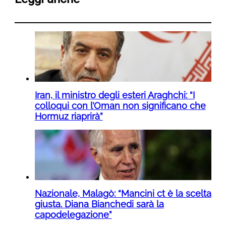
Iran, il ministro degli esteri Araghchi: “I
colloqui con l’Oman non significano che
Hormuz riaprirà”
Nazionale, Malagò: “Mancini ct è la scelta
giusta. Diana Bianchedi sarà la
capodelegazione”