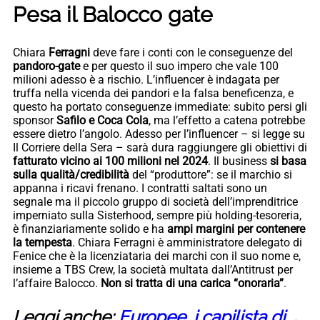
Pesa il Balocco gate
Chiara
Ferragni
deve fare i conti con le conseguenze del
pandoro-gate
e per questo il suo impero che vale 100
milioni adesso è a rischio. L’influencer è indagata per
truffa nella vicenda dei pandori e la falsa beneficenza, e
questo ha portato conseguenze immediate: subito persi gli
sponsor
Safilo e Coca Cola
, ma l’effetto a catena potrebbe
essere dietro l’angolo. Adesso per l’influencer – si legge su
Il Corriere della Sera – sarà dura raggiungere gli obiettivi di
fatturato vicino ai 100 milioni nel 2024
. Il business
si basa
sulla qualità/credibilità
del “produttore”: se il marchio si
appanna i ricavi frenano. I contratti saltati sono un
segnale ma il piccolo gruppo di società dell’imprenditrice
imperniato sulla Sisterhood, sempre più holding-tesoreria,
è finanziariamente solido e ha
ampi margini per contenere
la tempesta
. Chiara Ferragni è amministratore delegato di
Fenice che è la licenziataria dei marchi con il suo nome e,
insieme a TBS Crew, la società multata dall’Antitrust per
l’affaire Balocco.
Non si tratta di una carica “onoraria”
.
Leggi anche:
Europee, i capilista di