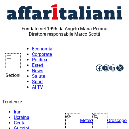
Vai
al
contenuto
Fondato nel 1996 da Angelo Maria Perrino
Direttore responsabile Marco Scotti
Economia
Corporate
Politica
Esteri
Facebook
Instagr
Linke
X
News
Sezioni
Salute
Sport
AI TV
Tendenze
Iran
Ucraina
Meteo
Oroscopo
Ceuta
Guccini