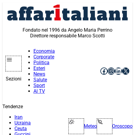
Vai
al
contenuto
Fondato nel 1996 da Angelo Maria Perrino
Direttore responsabile Marco Scotti
Economia
Corporate
Politica
Esteri
Facebook
Instagr
Linke
X
News
Sezioni
Salute
Sport
AI TV
Tendenze
Iran
Ucraina
Meteo
Oroscopo
Ceuta
Guccini