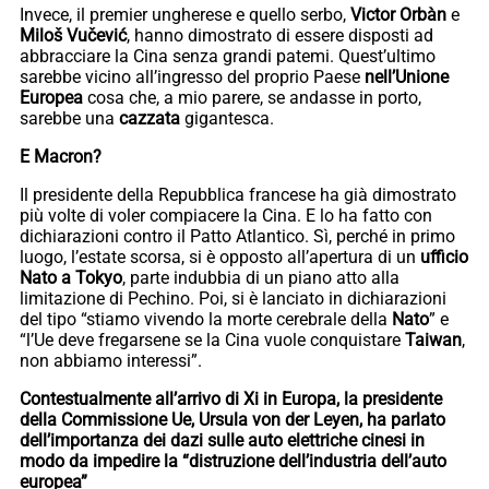
Invece, il premier ungherese e quello serbo,
Victor Orbàn
e
Miloš Vučević
, hanno dimostrato di essere disposti ad
abbracciare la Cina senza grandi patemi. Quest’ultimo
sarebbe vicino all’ingresso del proprio Paese
nell’Unione
Europea
cosa che, a mio parere, se andasse in porto,
sarebbe una
cazzata
gigantesca.
E Macron?
Il presidente della Repubblica francese ha già dimostrato
più volte di voler compiacere la Cina. E lo ha fatto con
dichiarazioni contro il Patto Atlantico. Sì, perché in primo
luogo, l’estate scorsa, si è opposto all’apertura di un
ufficio
Nato
a Tokyo
, parte indubbia di un piano atto alla
limitazione di Pechino. Poi, si è lanciato in dichiarazioni
del tipo “stiamo vivendo la morte cerebrale della
Nato
” e
“l’Ue deve fregarsene se la Cina vuole conquistare
Taiwan
,
non abbiamo interessi”.
Contestualmente all’arrivo di Xi in Europa, la presidente
della Commissione Ue, Ursula von der Leyen, ha parlato
dell’importanza dei dazi sulle auto elettriche cinesi in
modo da impedire la “distruzione dell’industria dell’auto
europea”