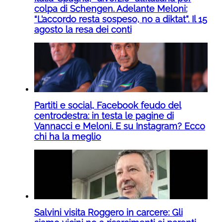
colpa di Schengen. Adelante Meloni:
“L’accordo resta sospeso, no a diktat”. Il 15
agosto la resa dei conti
Partiti e social, Facebook feudo del
centrodestra: in testa le pagine di
Vannacci e Meloni. E su Instagram? Ecco
chi ha la meglio
Salvini visita Roggero in carcere: Gli