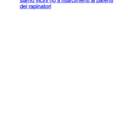
siamo vicini no a risarcimenti ai parenti
dei rapinatori