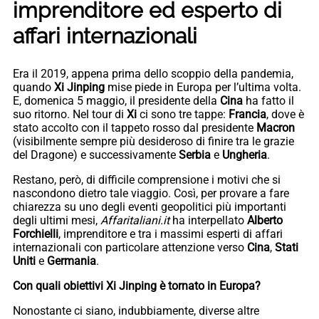
imprenditore ed esperto di
affari internazionali
Era il 2019, appena prima dello scoppio della pandemia,
quando
Xi Jinping
mise piede in Europa per l’ultima volta.
E, domenica 5 maggio, il presidente della
Cina
ha fatto il
suo ritorno. Nel tour di
Xi
ci sono tre tappe:
Francia
, dove è
stato accolto con il tappeto rosso dal presidente
Macron
(visibilmente sempre più desideroso di finire tra le grazie
del Dragone) e successivamente
Serbia
e
Ungheria
.
Restano, però, di difficile comprensione i motivi che si
nascondono dietro tale viaggio. Così, per provare a fare
chiarezza su uno degli eventi geopolitici più importanti
degli ultimi mesi,
Affaritaliani.it
ha interpellato
Alberto
Forchielli
, imprenditore e tra i massimi esperti di affari
internazionali con particolare attenzione verso
Cina
,
Stati
Uniti
e
Germania
.
Con quali obiettivi Xi Jinping è tornato in Europa?
Nonostante ci siano, indubbiamente, diverse altre