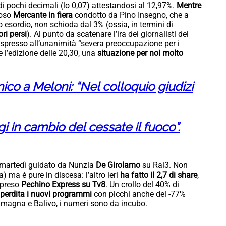
di pochi decimali (lo 0,07) attestandosi al 12,97%.
Mentre
moso
Mercante in fiera
condotto da Pino Insegno, che a
imo esordio, non schioda dal 3% (ossia, in termini di
ri persi
). Al punto da scatenare l’ira dei giornalisti del
spresso all’unanimità “severa preoccupazione per i
 l’edizione delle 20,30, una
situazione per noi molto
ico a Meloni: “Nel colloquio giudizi
 in cambio del cessate il fuoco”.
el martedì guidato da Nunzia
De Girolamo
su Rai3. Non
) ma è pure in discesa: l’altro ieri
ha fatto il 2,7 di share
,
mpreso
Pechino Express su Tv8
. Un crollo del 40% di
a perdita i nuovi programmi
con picchi anche del -77%
amagna e Balivo, i numeri sono da incubo.