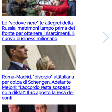
Le “vedove nere” (e allegre) della
Russia: matrimoni lampo prima del
fronte per ottenere i risarcimenti. Il
nuovo business milionario
Roma-Madrid, “divorzio” all’italiana
per colpa di Schengen. Adelante
Meloni: “L’accordo resta sospeso,
no a diktat”. Il 15 agosto la resa dei
conti