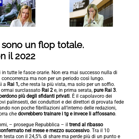
sono un flop totale.
n il 2022
 in tutte le fasce orarie. Non era mai successo nulla di
la concorrenza ma non per un periodo così lungo.
sì a
Rai 1,
che resta la più vista, ma solo per un soffio.
a ormai surclassato
Rai 2
e, in prima serata,
pure Rai 3
.
perdono più degli sfidanti privati
. È il capolavoro dei
ovi palinsesti, dei conduttori e dei direttori di provata fede
ando non poche fibrillazioni all’interno delle redazioni,
vorra che
dovrebbero trainare i tg e invece li affossano
.
mmi, – prosegue Repubblica – il
trend al ribasso
onfermato nel mese e mezzo successivo
. Tra il 10
 in testa con il 24,5% di share ma perde più di un punto e