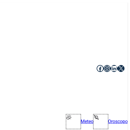
Facebook
Instagr
Linke
X
Meteo
Oroscopo