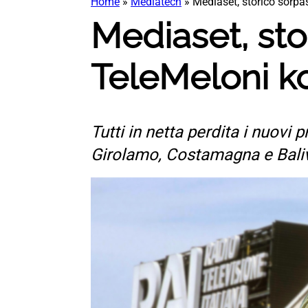
Home
»
Mediatech
»
Mediaset, storico sorpas
Mediaset, sto
TeleMeloni ko 
Tutti in netta perdita i nuovi
Girolamo, Costamagna e Bali