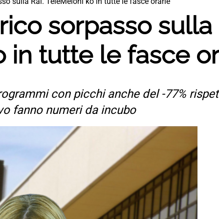
so sulla Rai. TeleMeloni ko in tutte le fasce orarie
rico sorpasso sulla 
in tutte le fasce or
 programmi con picchi anche del -77% rispe
vo fanno numeri da incubo