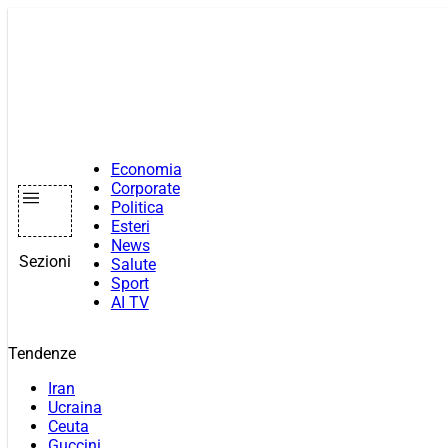
Vai
al
contenuto
Economia
Corporate
Politica
Esteri
News
Sezioni
Salute
Sport
AI TV
Tendenze
Iran
Ucraina
Ceuta
Guccini