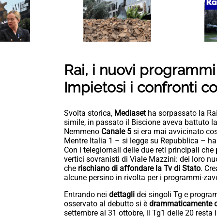
Rai, i nuovi programmi 
Impietosi i confronti co
Svolta storica,
Mediaset
ha sorpassato la Rai
simile, in passato il Biscione aveva battuto 
Nemmeno
Canale 5
si era mai avvicinato co
Mentre Italia 1 – si legge su Repubblica – h
Con i telegiornali delle due reti principali che
vertici sovranisti di Viale Mazzini: dei loro nu
che
rischiano di affondare la Tv di Stato
. Cre
alcune persino in rivolta per i programmi-za
Entrando nei
dettagli
dei singoli Tg e progra
osservato al debutto si è
drammaticamente c
settembre al 31 ottobre, il Tg1 delle 20 resta