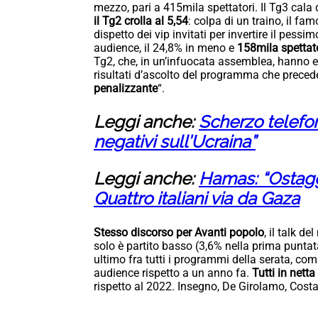
mezzo, pari a 415mila spettatori. Il Tg3 cala 
il Tg2 crolla al 5,54
: colpa di un traino, il fa
dispetto dei vip invitati per invertire il pess
audience, il 24,8% in meno e
158mila spettato
Tg2, che, in un’infuocata assemblea, hanno e
risultati d’ascolto del programma che precede
penalizzante
“.
Leggi anche:
Scherzo telefon
negativi sull’Ucraina”
Leggi anche:
Hamas: “Ostaggi
Quattro italiani via da Gaza
Stesso discorso per Avanti popolo
, il talk d
solo è partito basso (3,6% nella prima puntata
ultimo fra tutti i programmi della serata, co
audience rispetto a un anno fa.
Tutti in nett
rispetto al 2022. Insegno, De Girolamo, Cost