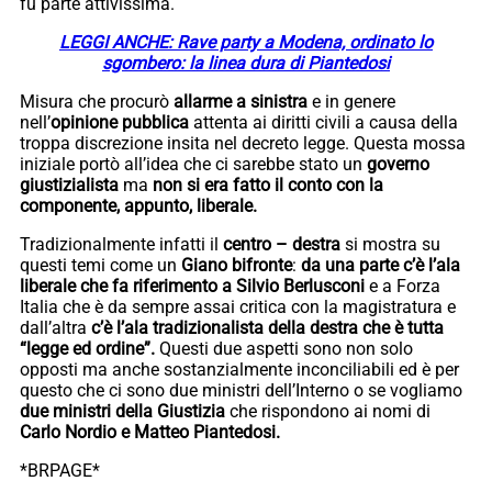
fu parte attivissima.
LEGGI ANCHE: Rave party a Modena, ordinato lo
sgombero: la linea dura di Piantedosi
Misura che procurò
allarme a sinistra
e in genere
nell’
opinione pubblica
attenta ai diritti civili a causa della
troppa discrezione insita nel decreto legge. Questa mossa
iniziale portò all’idea che ci sarebbe stato un
governo
giustizialista
ma
non si era fatto il conto con la
componente, appunto, liberale.
Tradizionalmente infatti il
centro – destra
si mostra su
questi temi come un
Giano bifronte
:
da una parte c’è l’ala
liberale che fa riferimento a Silvio Berlusconi
e a Forza
Italia che è da sempre assai critica con la magistratura e
dall’altra
c’è l’ala tradizionalista della destra che è tutta
“legge ed ordine”.
Questi due aspetti sono non solo
opposti ma anche sostanzialmente inconciliabili ed è per
questo che ci sono due ministri dell’Interno o se vogliamo
due ministri della Giustizia
che rispondono ai nomi di
Carlo Nordio e Matteo Piantedosi.
*BRPAGE*