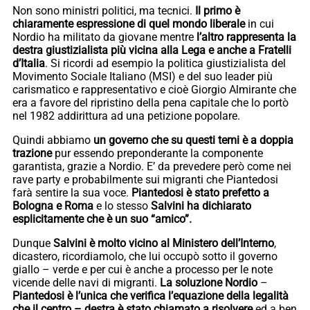
Non sono ministri politici, ma tecnici.
Il primo è
chiaramente espressione di quel mondo liberale
in cui
Nordio ha militato da giovane mentre
l’altro rappresenta la
destra giustizialista più vicina alla Lega e anche a Fratelli
d’Italia
. Si ricordi ad esempio la politica giustizialista del
Movimento Sociale Italiano (MSI) e del suo leader più
carismatico e rappresentativo e cioè Giorgio Almirante che
era a favore del ripristino della pena capitale che lo portò
nel 1982 addirittura ad una petizione popolare.
Quindi abbiamo
un governo che su questi temi è a doppia
trazione
pur essendo preponderante la componente
garantista, grazie a Nordio. E’ da prevedere però come nei
rave party e probabilmente sui migranti che Piantedosi
farà sentire la sua voce.
Piantedosi è stato prefetto a
Bologna e Roma
e lo stesso
Salvini ha dichiarato
esplicitamente che è un suo “amico”.
Dunque
Salvini è molto vicino al Ministero dell’Interno
,
dicastero, ricordiamolo, che lui occupò sotto il governo
giallo – verde e per cui è anche a processo per le note
vicende delle navi di migranti.
La soluzione Nordio
–
Piantedosi è l’unica che verifica l’equazione della legalità
che il centro – destra è stato chiamato a risolvere
ed a ben