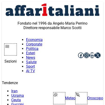
Vai
al
contenuto
Fondato nel 1996 da Angelo Maria Perrino
Direttore responsabile Marco Scotti
Economia
Corporate
Politica
Esteri
Facebook
Instagr
Linke
X
News
Sezioni
Salute
Sport
AI TV
Tendenze
Iran
Ucraina
Meteo
Oroscopo
Ceuta
Guccini