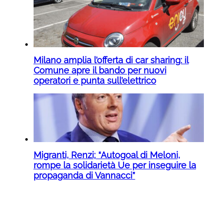
Milano amplia l’offerta di car sharing: il
Comune apre il bando per nuovi
operatori e punta sull’elettrico
Migranti, Renzi; “Autogoal di Meloni,
rompe la solidarietà Ue per inseguire la
propaganda di Vannacci”