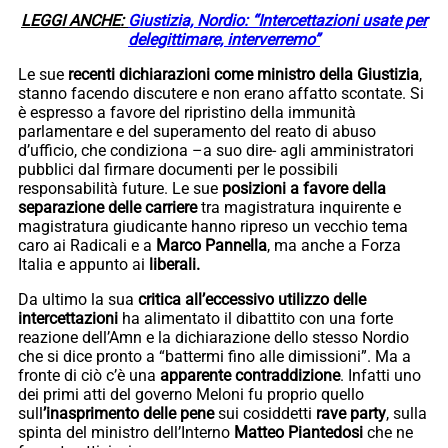
LEGGI ANCHE:
Giustizia, Nordio: “Intercettazioni usate per
delegittimare, interverremo”
Le sue
recenti dichiarazioni come ministro della Giustizia
,
stanno facendo discutere e non erano affatto scontate. Si
è espresso a favore del ripristino della immunità
parlamentare e del superamento del reato di abuso
d’ufficio, che condiziona –a suo dire- agli amministratori
pubblici dal firmare documenti per le possibili
responsabilità future. Le sue
posizioni a favore della
separazione delle carriere
tra magistratura inquirente e
magistratura giudicante hanno ripreso un vecchio tema
caro ai Radicali e a
Marco Pannella
, ma anche a Forza
Italia e appunto ai
liberali.
Da ultimo la sua
critica all’eccessivo utilizzo delle
intercettazioni
ha alimentato il dibattito con una forte
reazione dell’Amn e la dichiarazione dello stesso Nordio
che si dice pronto a “battermi fino alle dimissioni”. Ma a
fronte di ciò c’è una
apparente contraddizione
. Infatti uno
dei primi atti del governo Meloni fu proprio quello
sull
’inasprimento delle pene
sui cosiddetti
rave party
, sulla
spinta del ministro dell’Interno
Matteo Piantedosi
che ne