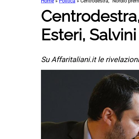
Home
»
Politica
»
Centrodestra, “Nordio premier
Centrodestra,
Esteri, Salvini 
Su Affaritaliani.it le rivelazion