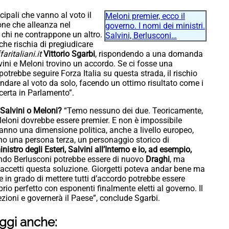
ncipali che vanno al voto il
Meloni premier, ecco il
one che alleanza nel
governo. I nomi dei ministri.
 chi ne contrappone un altro.
Salvini, Berlusconi…
he rischia di pregiudicare
faritaliani.it
Vittorio Sgarbi
, rispondendo a una domanda
lvini e Meloni trovino un accordo. Se ci fosse una
potrebbe seguire Forza Italia su questa strada, il rischio
ndare al voto da solo, facendo un ottimo risultato come i
certa in Parlamento”.
 Salvini o Meloni?
“Temo nessuno dei due. Teoricamente,
eloni dovrebbe essere premier. E non è impossibile
anno una dimensione politica, anche a livello europeo,
ino una persona terza, un personaggio storico di
nistro degli Esteri, Salvini all’Interno e io, ad esempio,
ndo Berlusconi potrebbe essere di nuovo
Draghi
, ma
 accetti questa soluzione. Giorgetti poteva andar bene ma
e in grado di mettere tutti d’accordo potrebbe essere
ibrio perfetto con esponenti finalmente eletti al governo. Il
elezioni e governerà il Paese”, conclude Sgarbi.
ggi anche: