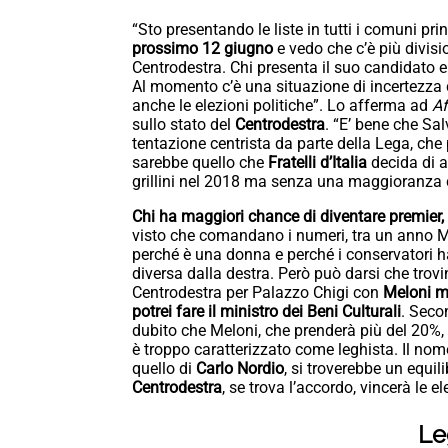
“Sto presentando le liste in tutti i comuni pri
prossimo 12 giugno
e vedo che c’è più divisi
Centrodestra. Chi presenta il suo candidato e
Al momento c’è una situazione di incertezza c
anche le elezioni politiche”. Lo afferma ad
Af
sullo stato del
Centrodestra
. “E’ bene che Sa
tentazione centrista da parte della Lega, che 
sarebbe quello che
Fratelli d’Italia
decida di a
grillini nel 2018 ma senza una maggioranza 
Chi ha maggiori chance di diventare premier,
visto che comandano i numeri, tra un anno M
perché è una donna e perché i conservatori h
diversa dalla destra. Però può darsi che trov
Centrodestra per Palazzo Chigi con
Meloni mi
potrei fare il ministro dei Beni Culturali
. Seco
dubito che Meloni, che prenderà più del 20%,
è troppo caratterizzato come leghista. Il nom
quello di
Carlo Nordio
, si troverebbe un equil
Centrodestra
, se trova l’accordo, vincerà le 
Le