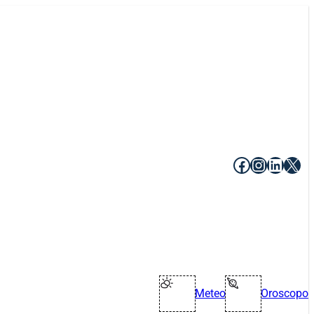
Facebook
Instagr
Linke
X
Meteo
Oroscopo