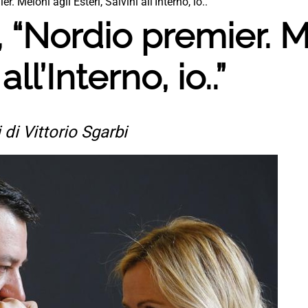
. Meloni agli Esteri, Salvini all’Interno, io..”
 “Nordio premier. M
all’Interno, io..”
i di Vittorio Sgarbi