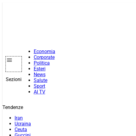
Vai
al
contenuto
Economia
Corporate
Politica
Esteri
News
Sezioni
Salute
Sport
AI TV
Tendenze
Iran
Ucraina
Ceuta
Guccini