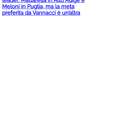
leader: Mattarella in Alto Adige e
Meloni in Puglia, ma la meta
preferita da Vannacci è un’altra