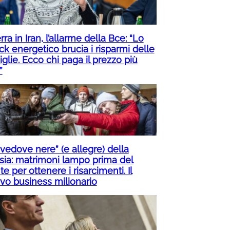
ra in Iran, l’allarme della Bce: “Lo
ck energetico brucia i risparmi delle
glie. Ecco chi paga il prezzo più
”
“vedove nere” (e allegre) della
sia: matrimoni lampo prima del
te per ottenere i risarcimenti. Il
vo business milionario