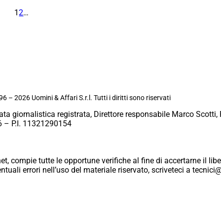
1
2
…
6 – 2026 Uomini & Affari S.r.l. Tutti i diritti sono riservati
ata giornalistica registrata, Direttore responsabile Marco Scotti, 
 – P.I. 11321290154
et, compie tutte le opportune verifiche al fine di accertarne il libe
eventuali errori nell’uso del materiale riservato, scriveteci a tecn