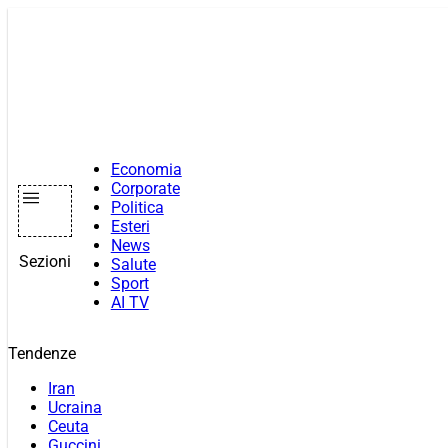
Vai
al
contenuto
Economia
Corporate
Politica
Esteri
News
Sezioni
Salute
Sport
AI TV
Tendenze
Iran
Ucraina
Ceuta
Guccini