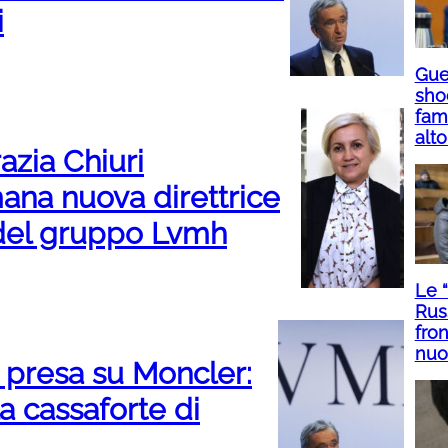
i
Guer
sho
fami
alto
azia Chiuri
omana nuova direttrice
 del gruppo Lvmh
Le 
Rus
fron
nuo
 presa su Moncler:
la cassaforte di