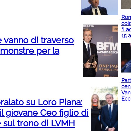
Roma
col
“L’a
15 a
e vanno di traverso
e monstre per la
Part
cent
Van
Ecc
alato su Loro Piana:
il giovane Ceo figlio di
e sul trono di LVMH