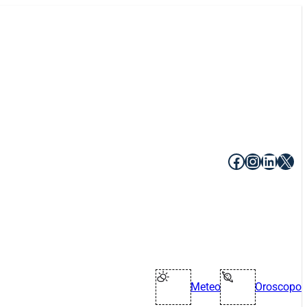
Facebook
Instagr
Linke
X
Meteo
Oroscopo