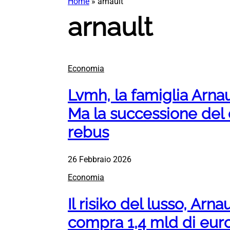
Home
»
arnault
arnault
Economia
Lvmh, la famiglia Arnaul
Ma la successione del
rebus
26 Febbraio 2026
Economia
Il risiko del lusso, Arn
compra 1,4 mld di euro