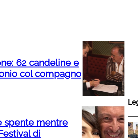
ne: 62 candeline e
monio col compagno
Le
e spente mentre
Festival di