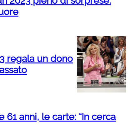
un 2023 pieno di sorprese.
cuore
023 regala un dono
passato
 61 anni, le carte: “In cerca