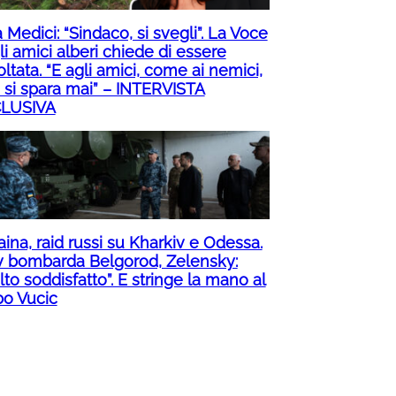
 Medici: “Sindaco, si svegli”. La Voce
i amici alberi chiede di essere
ltata. “E agli amici, come ai nemici,
 si spara mai” – INTERVISTA
LUSIVA
ina, raid russi su Kharkiv e Odessa.
v bombarda Belgorod, Zelensky:
to soddisfatto”. E stringe la mano al
bo Vucic