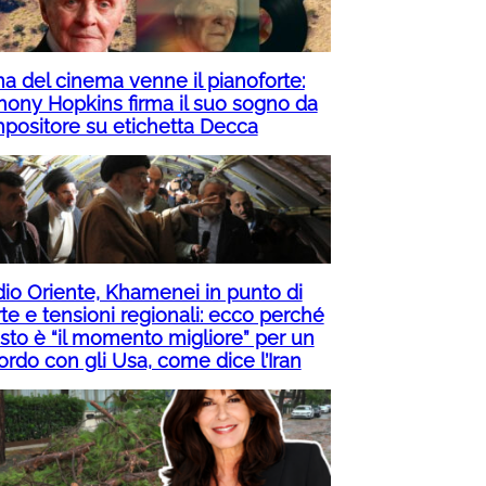
ma del cinema venne il pianoforte:
hony Hopkins firma il suo sogno da
positore su etichetta Decca
io Oriente, Khamenei in punto di
te e tensioni regionali: ecco perché
sto è “il momento migliore” per un
ordo con gli Usa, come dice l’Iran