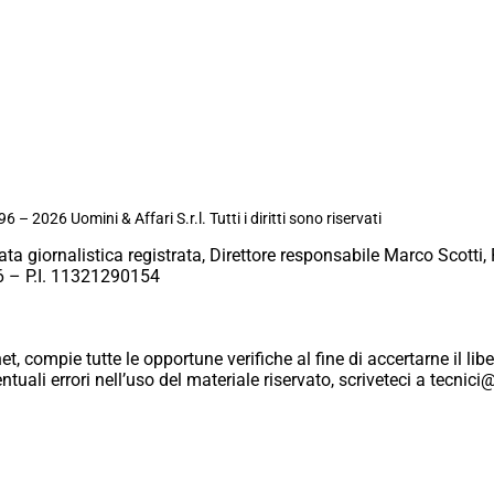
6 – 2026 Uomini & Affari S.r.l. Tutti i diritti sono riservati
ata giornalistica registrata, Direttore responsabile Marco Scotti, 
 – P.I. 11321290154
et, compie tutte le opportune verifiche al fine di accertarne il libe
eventuali errori nell’uso del materiale riservato, scriveteci a tecn