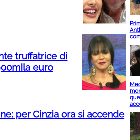
Pri
Ant
com
e truffatrice di
900mila euro
Med
mor
que
acc
e: per Cinzia ora si accende