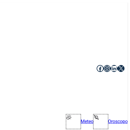
Facebook
Instagr
Linke
X
Meteo
Oroscopo