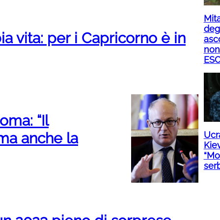
Mita
degl
a vita: per i Capricorno è in
asco
non
ESC
oma: “Il
ma anche la
Ucra
Kie
“Mol
ser