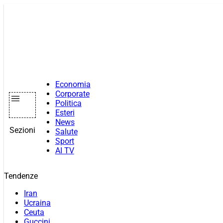
Vai
al
contenuto
Economia
Corporate
Politica
Esteri
News
Sezioni
Salute
Sport
AI TV
Tendenze
Iran
Ucraina
Ceuta
Guccini