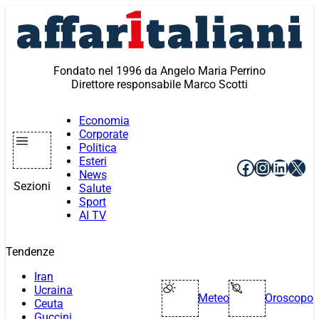
Vai
al
contenuto
Fondato nel 1996 da Angelo Maria Perrino
Direttore responsabile Marco Scotti
Economia
Corporate
Politica
Esteri
Facebook
Instagr
Linke
X
News
Sezioni
Salute
Sport
AI TV
Tendenze
Iran
Ucraina
Meteo
Oroscopo
Ceuta
Guccini