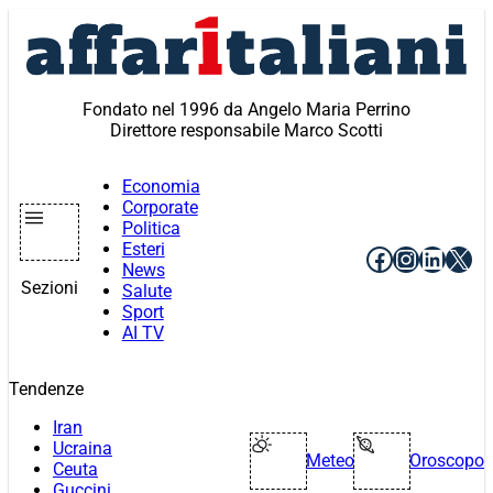
Vai
al
contenuto
Fondato nel 1996 da Angelo Maria Perrino
Direttore responsabile Marco Scotti
Economia
Corporate
Politica
Esteri
Facebook
Instagr
Linke
X
News
Sezioni
Salute
Sport
AI TV
Tendenze
Iran
Ucraina
Meteo
Oroscopo
Ceuta
Guccini