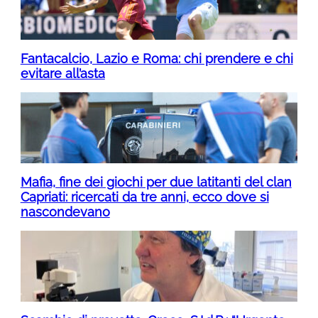
Fantacalcio, Lazio e Roma: chi prendere e chi
evitare all’asta
Mafia, fine dei giochi per due latitanti del clan
Capriati: ricercati da tre anni, ecco dove si
nascondevano