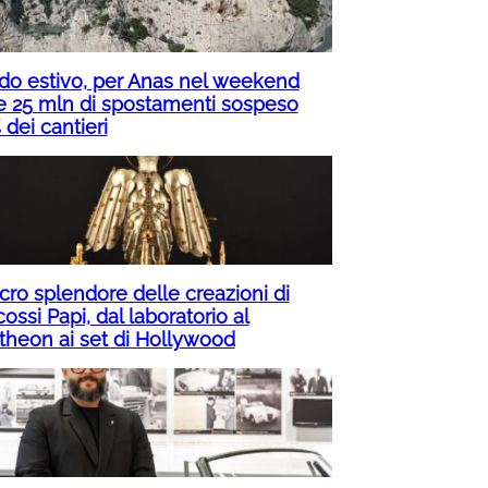
do estivo, per Anas nel weekend
re 25 mln di spostamenti sospeso
dei cantieri
acro splendore delle creazioni di
ossi Papi, dal laboratorio al
theon ai set di Hollywood