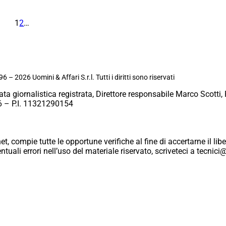
1
2
…
6 – 2026 Uomini & Affari S.r.l. Tutti i diritti sono riservati
ata giornalistica registrata, Direttore responsabile Marco Scotti, 
 – P.I. 11321290154
et, compie tutte le opportune verifiche al fine di accertarne il libe
eventuali errori nell’uso del materiale riservato, scriveteci a tecn