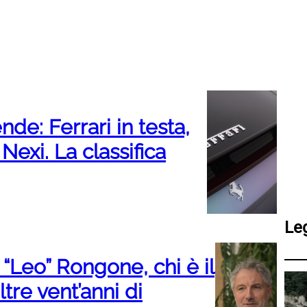
de: Ferrari in testa,
exi. La classifica
Le
Leo” Rongone, chi è il
tre vent’anni di