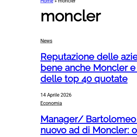
Home
»
moncler
moncler
News
Reputazione delle azien
bene anche Moncler e N
delle top 40 quotate
14 Aprile 2026
Economia
Manager/ Bartolomeo “
nuovo ad di Moncler: ol