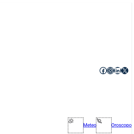
Facebook
Instagr
Linke
X
Meteo
Oroscopo