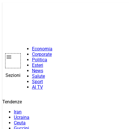
Vai
al
contenuto
Economia
Corporate
Politica
Esteri
News
Sezioni
Salute
Sport
AI TV
Tendenze
Iran
Ucraina
Ceuta
Guccini