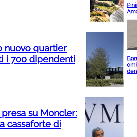
Pini
Ama
o nuovo quartier
i i 700 dipendenti
Bone
omb
denu
 presa su Moncler:
la cassaforte di