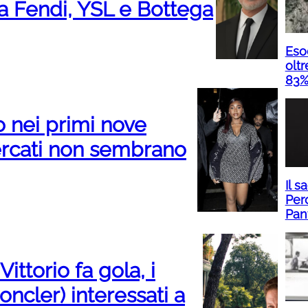
ra Fendi, YSL e Bottega
Eso
olt
83% 
o nei primi nove
ercati non sembrano
Il s
Perc
Pan
Vittorio fa gola, i
Moncler) interessati a