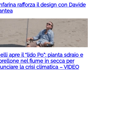
nfarina rafforza il design con Davide
ntea
lli apre il “lido Po”: pianta sdraio e
rellone nel fiume in secca per
nciare la crisi climatica – VIDEO