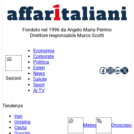
Vai
al
contenuto
Fondato nel 1996 da Angelo Maria Perrino
Direttore responsabile Marco Scotti
Economia
Corporate
Politica
Esteri
Facebook
Instagr
Linke
X
News
Sezioni
Salute
Sport
AI TV
Tendenze
Iran
Ucraina
Meteo
Oroscopo
Ceuta
Guccini