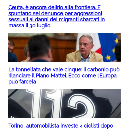
Ceuta, è ancora delirio alla frontiera. E
spuntano sei denunce per aggressioni
sessuali ai danni dei migranti sbarcati in
massa il 30 luglio
La tonnellata che vale cinque: il carbonio può
rilanciare il Piano Mattei. Ecco come l’Europa
può farcela
Torino, automobilista investe 4 ciclisti dopo