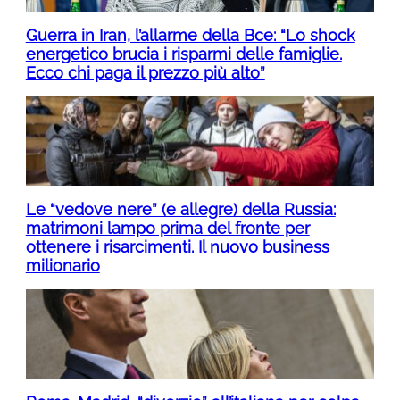
Guerra in Iran, l’allarme della Bce: “Lo shock
energetico brucia i risparmi delle famiglie.
Ecco chi paga il prezzo più alto”
Le “vedove nere” (e allegre) della Russia:
matrimoni lampo prima del fronte per
ottenere i risarcimenti. Il nuovo business
milionario