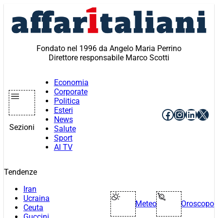
Vai
al
contenuto
Fondato nel 1996 da Angelo Maria Perrino
Direttore responsabile Marco Scotti
Economia
Corporate
Politica
Esteri
Facebook
Instagr
Linke
X
News
Sezioni
Salute
Sport
AI TV
Tendenze
Iran
Ucraina
Meteo
Oroscopo
Ceuta
Guccini