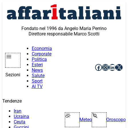
Vai
al
contenuto
Fondato nel 1996 da Angelo Maria Perrino
Direttore responsabile Marco Scotti
Economia
Corporate
Politica
Esteri
Facebook
Instagr
Linke
X
News
Sezioni
Salute
Sport
AI TV
Tendenze
Iran
Ucraina
Meteo
Oroscopo
Ceuta
Guccini