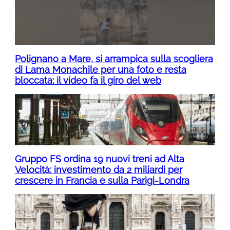
Polignano a Mare, si arrampica sulla scogliera
di Lama Monachile per una foto e resta
bloccata: il video fa il giro del web
Gruppo FS ordina 19 nuovi treni ad Alta
Velocità: investimento da 2 miliardi per
crescere in Francia e sulla Parigi-Londra