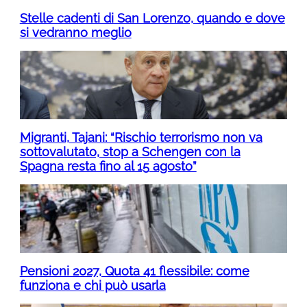
Stelle cadenti di San Lorenzo, quando e dove
si vedranno meglio
Migranti, Tajani: “Rischio terrorismo non va
sottovalutato, stop a Schengen con la
Spagna resta fino al 15 agosto”
Pensioni 2027, Quota 41 flessibile: come
funziona e chi può usarla