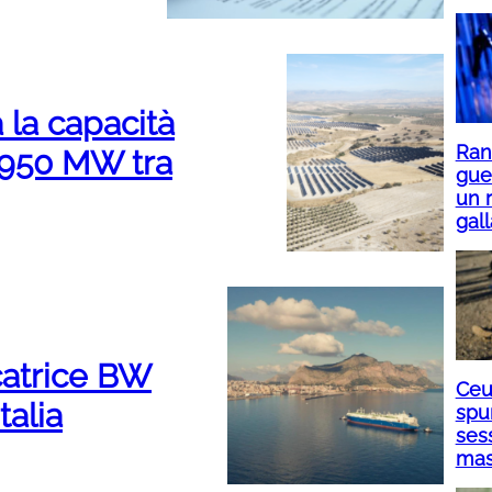
 la capacità
Ranu
 950 MW tra
gue
un r
gall
icatrice BW
Ceut
talia
spu
sess
mass