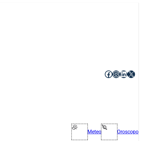
Facebook
Instagr
Linke
X
Meteo
Oroscopo