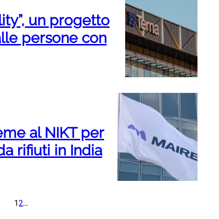
lity”, un progetto
alle persone con
eme al NIKT per
 rifiuti in India
1
2
…