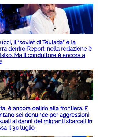
cci, il “soviet di Teulada” e la
rra dentro Report: nella redazione è
isiko. Ma il conduttore è ancora a
a
a, è ancora delirio alla frontiera. E
ntano sei denunce per aggressioni
uali ai danni dei migranti sbarcati in
a il 30 luglio