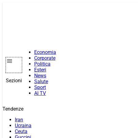
Vai
al
contenuto
Economia
Corporate
Politica
Esteri
News
Sezioni
Salute
Sport
AI TV
Tendenze
Iran
Ucraina
Ceuta
Guccini