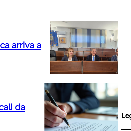
ica arriva a
cali da
Le