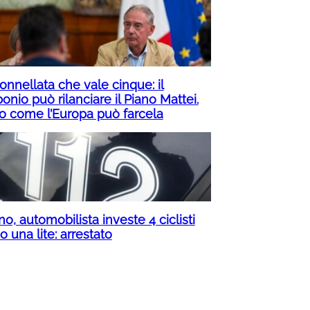
onnellata che vale cinque: il
onio può rilanciare il Piano Mattei.
o come l’Europa può farcela
no, automobilista investe 4 ciclisti
 una lite: arrestato