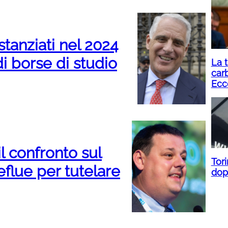
tanziati nel 2024
di borse di studio
La t
carb
Ecc
il confronto sul
Tori
eflue per tutelare
dopo