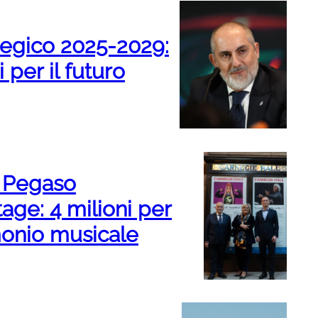
tegico 2025-2029:
 per il futuro
à Pegaso
age: 4 milioni per
monio musicale