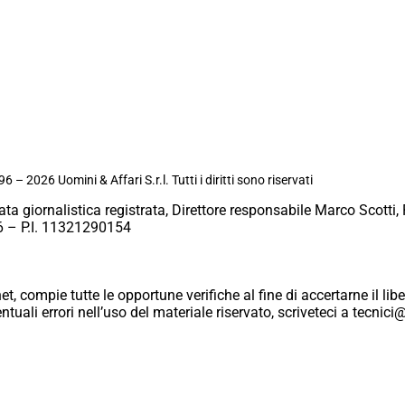
6 – 2026 Uomini & Affari S.r.l. Tutti i diritti sono riservati
ata giornalistica registrata, Direttore responsabile Marco Scotti, 
 – P.I. 11321290154
et, compie tutte le opportune verifiche al fine di accertarne il libe
eventuali errori nell’uso del materiale riservato, scriveteci a tecn