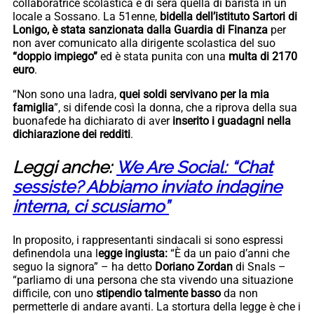
collaboratrice scolastica e di sera quella di barista in un
locale a Sossano. La 51enne,
bidella dell’istituto Sartori di
Lonigo, è stata sanzionata dalla Guardia di Finanza
per
non aver comunicato alla dirigente scolastica del suo
“doppio impiego”
ed è stata punita con una
multa di 2170
euro
.
“Non sono una ladra,
quei soldi servivano per la mia
famiglia
”, si difende così la donna, che a riprova della sua
buonafede ha dichiarato di aver
inserito i guadagni nella
dichiarazione dei redditi
.
Leggi anche:
We Are Social: “Chat
sessiste? Abbiamo inviato indagine
interna, ci scusiamo”
In proposito, i rappresentanti sindacali si sono espressi
definendola una l
egge ingiusta:
“È da un paio d’anni che
seguo la signora” – ha detto
Doriano Zordan
di Snals –
“parliamo di una persona che sta vivendo una situazione
difficile, con uno
stipendio talmente basso
da non
permetterle di andare avanti. La stortura della legge è che i