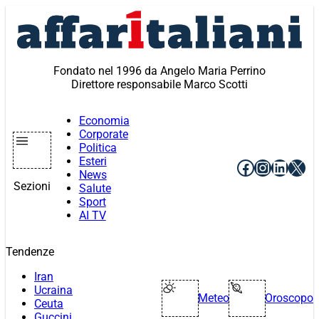
Vai
al
contenuto
Fondato nel 1996 da Angelo Maria Perrino
Direttore responsabile Marco Scotti
Economia
Corporate
Politica
Esteri
Facebook
Instagr
Linke
X
News
Sezioni
Salute
Sport
AI TV
Tendenze
Iran
Ucraina
Meteo
Oroscopo
Ceuta
Guccini