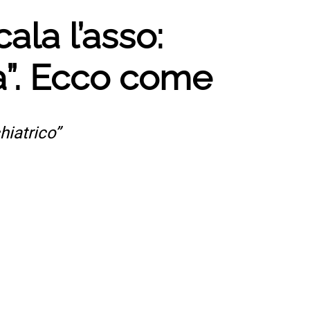
ala l’asso:
na”. Ecco come
hiatrico”