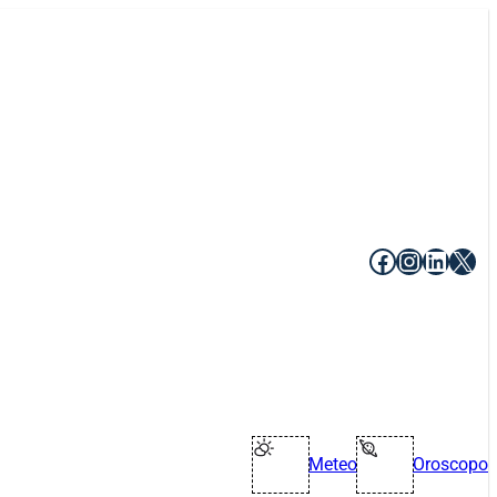
Facebook
Instagr
Linke
X
Meteo
Oroscopo