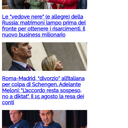
Le “vedove nere” (e allegre) della
Russia: matrimoni lampo prima del
fronte per ottenere i risarcimenti. Il
nuovo business milionario
Roma-Madrid, “divorzio” all’italiana
per colpa di Schengen. Adelante
Meloni: “L’accordo resta sospeso,
no a diktat”. Il 15 agosto la resa dei
conti