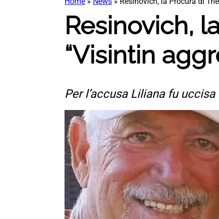
Home
»
News
»
Resinovich, la Procura di Tri
Resinovich, la
“Visintin agg
Per l’accusa Liliana fu uccisa