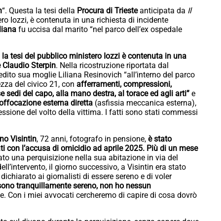
h
“. Questa la tesi della
Procura di Trieste
anticipata da
Il
ro Iozzi, è contenuta in una richiesta di incidente
liana
fu uccisa dal marito “nel parco dell’ex ospedale
la tesi del pubblico ministero Iozzi è contenuta in una
e Claudio Sterpin
. Nella ricostruzione riportata dal
dito sua moglie Liliana Resinovich “all’interno del parco
tezza del civico 21, con
afferramenti, compressioni,
erse sedi del capo, alla mano destra, al torace ed agli arti”
e
offocazione esterna diretta
(asfissia meccanica esterna),
ione del volto della vittima. I fatti sono stati commessi
o Visintin
, 72 anni, fotografo in pensione,
è stato
gati con l’accusa di omicidio ad aprile 2025. Più di un mese
o una perquisizione nella sua abitazione in via del
ell’intervento, il giorno successivo, a Visintin era stato
ichiarato ai giornalisti di essere sereno e di voler
 sono tranquillamente sereno, non ho nessun
e. Con i miei avvocati cercheremo di capire di cosa dovrò