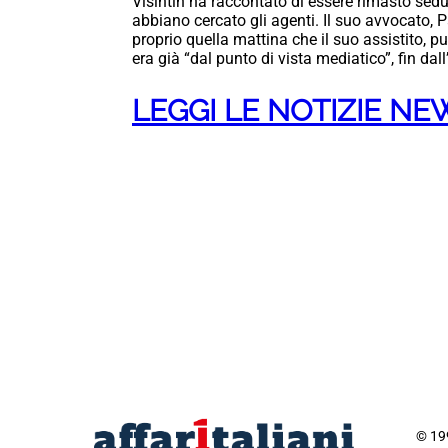
Visintin ha raccontato di essere rimasto sed
abbiano cercato gli agenti. Il suo avvocato, 
proprio quella mattina che il suo assistito, 
era già “dal punto di vista mediatico”, fin dall’
LEGGI LE NOTIZIE N
© 199