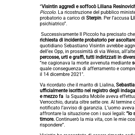
“
Visintin aggredì e soffocò Liliana Resinovic
Piccolo
. La ricostruzione del pubblico ministe
probatorio a carico di
Sterpin
. Per l’accusa
Li
psichiatrico”.
Successivamente Il Piccolo ha precisato che
richiesta di incidente probatorio per ascoltar
quotidiano Sebastiano Visintin avrebbe aggre
dell’ex Opp, in prossimità di via Weiss, all’al
percosse, urti e graffi, tutti indirizzati in div
“ne cagionava la morte avvenuta mediante
s
quale conseguenza di afferramento e compress
il 14 dicembre 2021″.
Va ricordato che il marito di Lialina,
Sebastian
ufficialmente iscritto nel registro degli inda
e mezzo fa
la Squadra Mobile aveva effettuat
Verrocchio, durata oltre sette ore. Al termine d
notificato l’avviso di garanzia. L’uomo aveva d
affrontare la situazione con i suoi legali
: “Io
timore.
Continuerò la mia vita, con le mie cos
rispondere”.