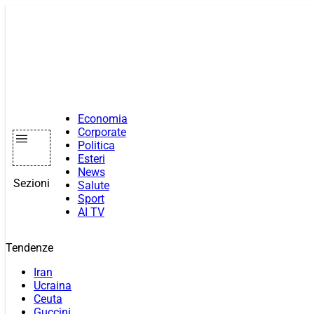
Vai
al
contenuto
Economia
Corporate
Politica
Esteri
News
Sezioni
Salute
Sport
AI TV
Tendenze
Iran
Ucraina
Ceuta
Guccini