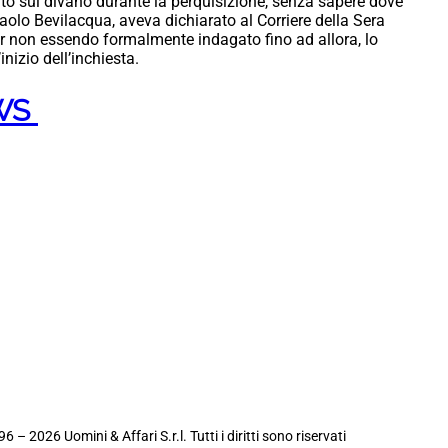
uto sul divano durante la perquisizione, senza sapere dove
Paolo Bevilacqua, aveva dichiarato al Corriere della Sera
pur non essendo formalmente indagato fino ad allora, lo
inizio dell’inchiesta.
EWS
6 – 2026 Uomini & Affari S.r.l. Tutti i diritti sono riservati