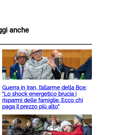
ggi anche
Guerra in Iran, l’allarme della Bce:
“Lo shock energetico brucia i
risparmi delle famiglie. Ecco chi
paga il prezzo più alto”