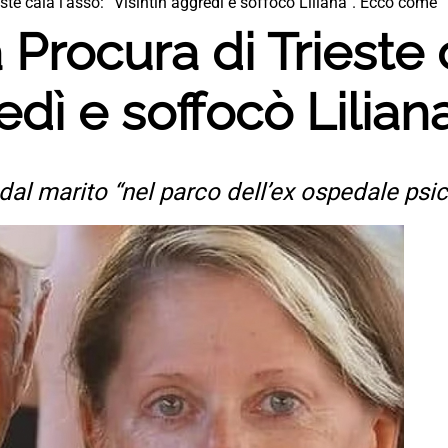
este cala l’asso: “Visintin aggredì e soffocò Liliana”. Ecco come
 Procura di Trieste c
redì e soffocò Lilia
 dal marito “nel parco dell’ex ospedale psic