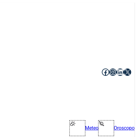
Facebook
Instagr
Linke
X
Meteo
Oroscopo