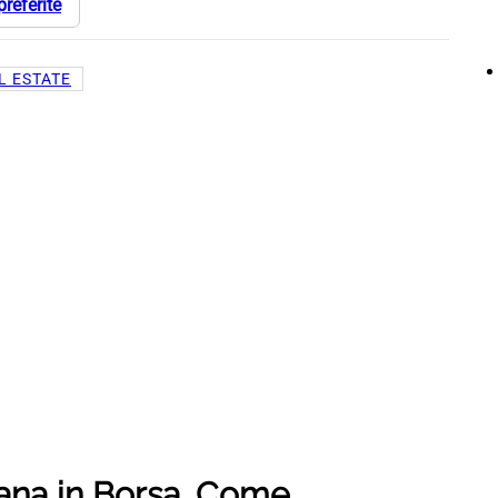
preferite
L ESTATE
rana in Borsa. Come