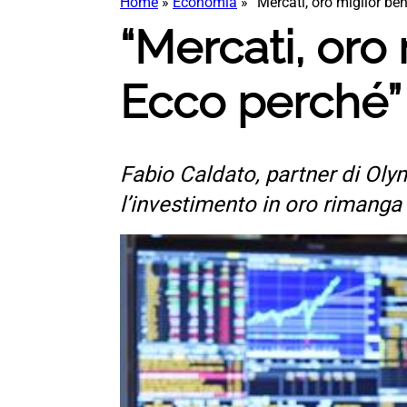
Home
»
Economia
»
“Mercati, oro miglior ben
“Mercati, oro 
Ecco perché”
Fabio Caldato, partner di O
l’investimento in oro rimanga 