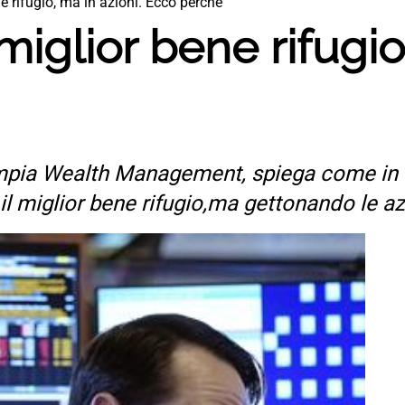
e rifugio, ma in azioni. Ecco perché”
miglior bene rifugio
lympia Wealth Management, spiega come i
il miglior bene rifugio,ma gettonando le az