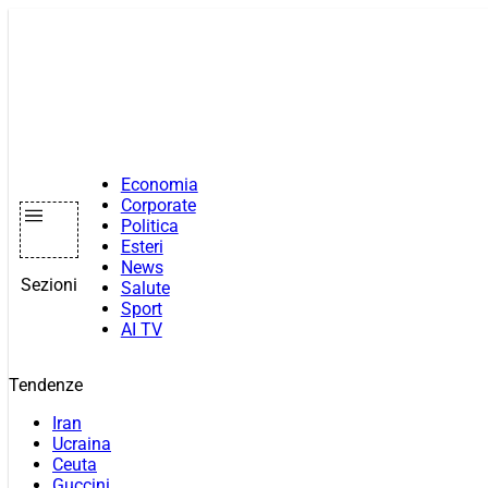
Vai
al
contenuto
Economia
Corporate
Politica
Esteri
News
Sezioni
Salute
Sport
AI TV
Tendenze
Iran
Ucraina
Ceuta
Guccini