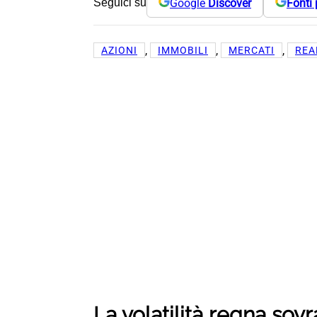
Google
Discover
Fonti 
Seguici su
, 
, 
, 
AZIONI
IMMOBILI
MERCATI
REA
La volatilità regna sov