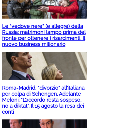
Le “vedove nere” (e allegre) della
Russia: matrimoni lampo prima del
fronte per ottenere i risarcimenti. Il
nuovo business milionario
Roma-Madrid, “divorzio” all’italiana
per colpa di Schengen. Adelante
Meloni: “L’accordo resta sospeso,
no a diktat”. Il 15 agosto la resa dei
conti