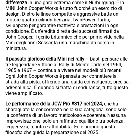
differenza
in una gara estrema come il Nürburgring. E la
MINI John Cooper Works è tutto fuorché un esercizio di
design. Dietro le linee compatte e aggressive batte un
motore quattro cilindri benzina TwinPower Turbo,
sviluppato per garantire reattività e prestazioni in ogni
condizione. È un’eredità diretta dei successi firmati da
John Cooper, il genio britannico che per primo vide nella
Mini degli anni Sessanta una macchina da corsa in
miniatura.
Il passato glorioso della Mini nei rally
– basti pensare alle
tre leggendarie vittorie al Rally di Monte Carlo nel 1964,
1965 e 1967 – continua a vivere nei modelli più recenti.
Ogni John Cooper Works è pensata per connettere la
strada alla pista, offrendo una guida coinvolgente, precisa,
adrenalinica. E quando si tratta di endurance, tutto questo
viene amplificato.
Le performance della JCW Pro #317 nel 2024,
che ha
sbaragliato la concorrenza nella sua categoria, sono solo
la conferma di un lavoro meticoloso e coerente. Nessuna
improvvisazione, solo un raffinato equilibrio tra potenza,
leggerezza, tenuta e affidabilità. Ed è proprio questa
filosofia che guida la preparazione del 2025.