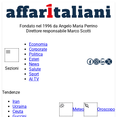
Vai
al
contenuto
Fondato nel 1996 da Angelo Maria Perrino
Direttore responsabile Marco Scotti
Economia
Corporate
Politica
Esteri
Facebook
Instagr
Linke
X
News
Sezioni
Salute
Sport
AI TV
Tendenze
Iran
Ucraina
Meteo
Oroscopo
Ceuta
Guccini