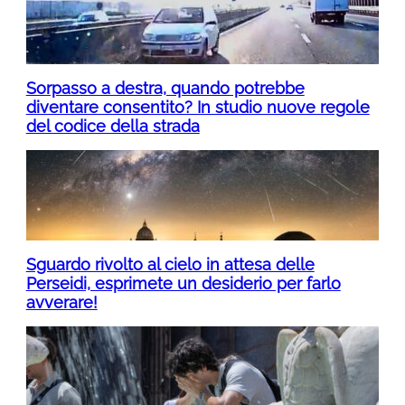
Sorpasso a destra, quando potrebbe
diventare consentito? In studio nuove regole
del codice della strada
Sguardo rivolto al cielo in attesa delle
Perseidi, esprimete un desiderio per farlo
avverare!