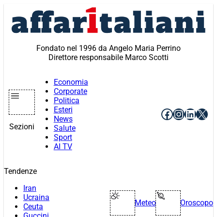
Vai
al
contenuto
Fondato nel 1996 da Angelo Maria Perrino
Direttore responsabile Marco Scotti
Economia
Corporate
Politica
Esteri
Facebook
Instagr
Linke
X
News
Sezioni
Salute
Sport
AI TV
Tendenze
Iran
Ucraina
Meteo
Oroscopo
Ceuta
Guccini