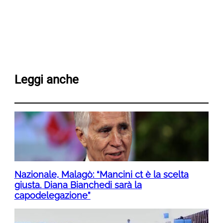
Leggi anche
Nazionale, Malagò: “Mancini ct è la scelta
giusta. Diana Bianchedi sarà la
capodelegazione”