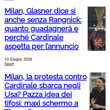
Milan, Glasner dice sì
anche senza Rangnick:
quanto guadagnerà e
perché Cardinale
aspetta per l’annuncio
10 Giugno 2026
Sport
Milan, la protesta contro
Cardinale sbarca negli
Usa? Pazza idea dei
tifosi: maxi schermo a