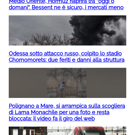
Medio Oriente, Hormuz riaprirà tra “oggi o
domani”. Bessent ne è sicuro, i mercati meno
Odessa sotto attacco russo, colpito lo stadio
Chornomorets: due feriti e danni alla struttura
Polignano a Mare, si arrampica sulla scogliera
di Lama Monachile per una foto e resta
bloccata: il video fa il giro del web