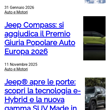
31 Gennaio 2026
Auto e Motori
Jeep Compass: si
aggiudica il Premio
Giuria Popolare Auto
Europa 2026
11 Novembre 2025
Auto e Motori
Jeep® apre le porte:
scopri la tecnologia e-
Hybrid e la nuova
gamma SUV Made in