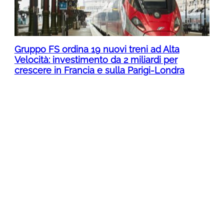
Gruppo FS ordina 19 nuovi treni ad Alta
Velocità: investimento da 2 miliardi per
crescere in Francia e sulla Parigi-Londra