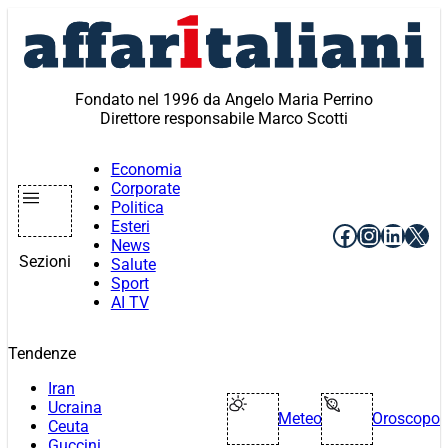
Vai
al
contenuto
Fondato nel 1996 da Angelo Maria Perrino
Direttore responsabile Marco Scotti
Economia
Corporate
Politica
Esteri
Facebook
Instagr
Linke
X
News
Sezioni
Salute
Sport
AI TV
Tendenze
Iran
Ucraina
Meteo
Oroscopo
Ceuta
Guccini