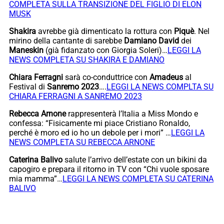
COMPLETA SULLA TRANSIZIONE DEL FIGLIO DI ELON
MUSK
Shakira
avrebbe già dimenticato la rottura con
Piquè
. Nel
mirino della cantante di sarebbe
Damiano David
dei
Maneskin
(già fidanzato con Giorgia Soleri)…
LEGGI LA
NEWS COMPLETA SU SHAKIRA E DAMIANO
Chiara Ferragni
sarà co-conduttrice con
Amadeus
al
Festival di
Sanremo 2023
….
LEGGI LA NEWS COMPLTA SU
CHIARA FERRAGNI A SANREMO 2023
Rebecca Arnone
rappresenterà l’Italia a Miss Mondo e
confessa: “Fisicamente mi piace Cristiano Ronaldo,
perché è moro ed io ho un debole per i mori” …
LEGGI LA
NEWS COMPLETA SU REBECCA ARNONE
Caterina Balivo
salute l’arrivo dell’estate con un bikini da
capogiro e prepara il ritorno in TV con “Chi vuole sposare
mia mamma”…
LEGGI LA NEWS COMPLETA SU CATERINA
BALIVO