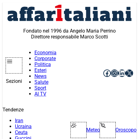
Vai
al
contenuto
Fondato nel 1996 da Angelo Maria Perrino
Direttore responsabile Marco Scotti
Economia
Corporate
Politica
Esteri
Facebook
Instagr
Linke
X
News
Sezioni
Salute
Sport
AI TV
Tendenze
Iran
Ucraina
Meteo
Oroscopo
Ceuta
Guccini