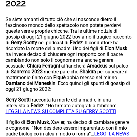
2022
Se siete amanti di tutto ciò che si nasconde dietro il
fascinoso mondo dello spettacolo non potete perdervi
queste vere e proprie chicche. Tra le ultime notizie di
gossip di oggi 21 giugno 2022 troviamo il tragico racconto
di
Gerry Scotty
nel podcast di
Fedez
. Il conduttore ha
ricordato la morte della madre. Uno dei figli di
Elon Musk
ha invece deciso di chiudere ogni rapporto con il padre
cambiando non solo il cognome ma anche genere
sessuale.
Chiara Ferragni
affiancherà
Amadeus
sul palco
di
Sanremo 2023
mentre pare che
Shakira
per superare il
matrimonio finito con
Piquè
abbia messo nel mirino
Damiano
dei
Maneskin
. Ecco quindi gli spunti di gossip di
oggi 21 giugno 2022:
Gerry Scotti
racconta la morte della madre in una
intervista a
Fedez
: “Ho firmato autografi all’obitorio”…
LEGGI LA NEWS SU COMPLETA SU GERRY SCOTTI
Il figlio di
Elon Musk
, Xavier, ha deciso di cambiare genere
e cognome: “Non desidero essere imparentato con il mio
padre biologico in alcun modo o forma”…
LEGGI LA NEWS