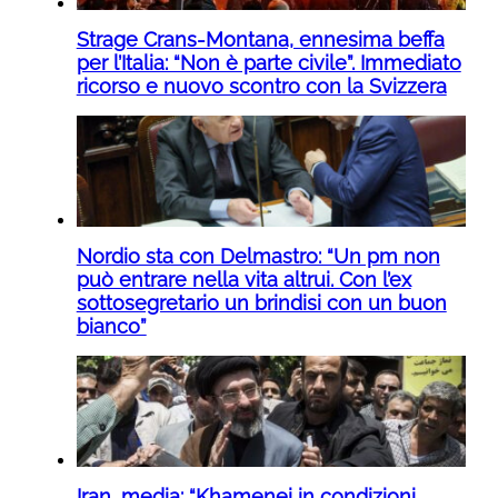
Strage Crans-Montana, ennesima beffa
per l’Italia: “Non è parte civile”. Immediato
ricorso e nuovo scontro con la Svizzera
Nordio sta con Delmastro: “Un pm non
può entrare nella vita altrui. Con l’ex
sottosegretario un brindisi con un buon
bianco”
Iran, media: “Khamenei in condizioni