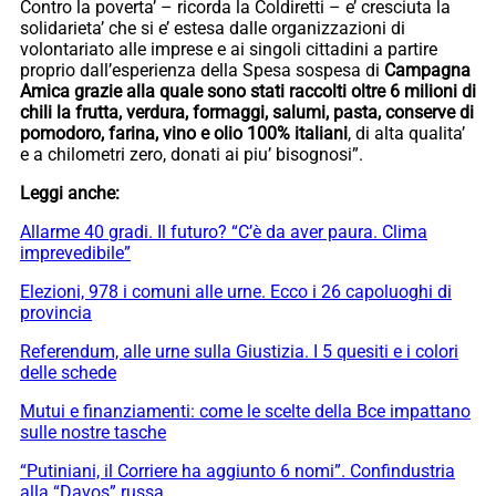
Contro la poverta’ – ricorda la Coldiretti – e’ cresciuta la
solidarieta’ che si e’ estesa dalle organizzazioni di
volontariato alle imprese e ai singoli cittadini a partire
proprio dall’esperienza della Spesa sospesa di
Campagna
Amica grazie alla quale sono stati raccolti oltre 6 milioni di
chili la frutta, verdura, formaggi, salumi, pasta, conserve di
pomodoro, farina, vino e olio 100% italiani
, di alta qualita’
e a chilometri zero, donati ai piu’ bisognosi”.
Leggi anche:
Allarme 40 gradi. Il futuro? “C’è da aver paura. Clima
imprevedibile”
Elezioni, 978 i comuni alle urne. Ecco i 26 capoluoghi di
provincia
Referendum, alle urne sulla Giustizia. I 5 quesiti e i colori
delle schede
Mutui e finanziamenti: come le scelte della Bce impattano
sulle nostre tasche
“Putiniani, il Corriere ha aggiunto 6 nomi”. Confindustria
alla “Davos” russa