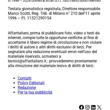
© 1996 – 2026 Uomini & Affari S.r.l. Tutti i diritti sono riservati
Testata giornalistica registrata, Direttore responsabile
Marco Scotti, Reg. Trib. di Milano n° 210 dell’11 aprile
1996 – P.I. 11321290154
Affaritaliani, prima di pubblicare foto, video o testi da
internet, compie tutte le opportune verifiche al fine di
accertarne il libero regime di circolazione e non violare
i diritti di autore o altri diritti esclusivi di terzi. Per
segnalare alla redazione eventuali errori nell’uso del
materiale riservato, scriveteci a
tecnici@affaritaliani.it.: provvederemo prontamente
alla rimozione del materiale lesivo di diritti di terzi.
Contatti
Policy Editoriali
Redazione
Per la tua pubblicità
Facebook
Instagram
LinkedIn
X