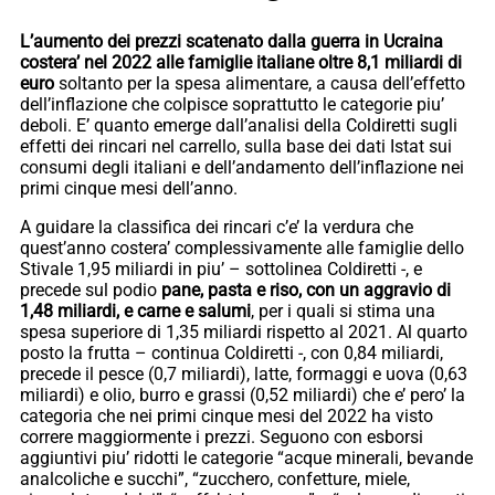
L’aumento dei prezzi scatenato dalla guerra in Ucraina
costera’ nel 2022 alle famiglie italiane oltre 8,1 miliardi di
euro
soltanto per la spesa alimentare, a causa dell’effetto
dell’inflazione che colpisce soprattutto le categorie piu’
deboli. E’ quanto emerge dall’analisi della Coldiretti sugli
effetti dei rincari nel carrello, sulla base dei dati Istat sui
consumi degli italiani e dell’andamento dell’inflazione nei
primi cinque mesi dell’anno.
A guidare la classifica dei rincari c’e’ la verdura che
quest’anno costera’ complessivamente alle famiglie dello
Stivale 1,95 miliardi in piu’ – sottolinea Coldiretti -, e
precede sul podio
pane, pasta e riso, con un aggravio di
1,48 miliardi, e carne e salumi
, per i quali si stima una
spesa superiore di 1,35 miliardi rispetto al 2021. Al quarto
posto la frutta – continua Coldiretti -, con 0,84 miliardi,
precede il pesce (0,7 miliardi), latte, formaggi e uova (0,63
miliardi) e olio, burro e grassi (0,52 miliardi) che e’ pero’ la
categoria che nei primi cinque mesi del 2022 ha visto
correre maggiormente i prezzi. Seguono con esborsi
aggiuntivi piu’ ridotti le categorie “acque minerali, bevande
analcoliche e succhi”, “zucchero, confetture, miele,