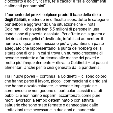
cioccolato e dolci”, “caffe’, te’ e cacao” e “sale, condimenti
e alimenti per bambini”.
L’aumento dei prezzi colpisce prodotti base della dieta
degli italiani
, mettendo in difficolta’ soprattutto le categorie
piu’ deboli e aggravando una situazione che – nota
Coldiretti – che vede ben 5,5 milioni di persone in una
condizione di poverta’ assoluta. Per effetto della guerra e
dei rincari energetici e’ destinato, infatti, ad aumentare il
numero di quanti non riescono piu’ a garantirsi un pasto
adeguato che rappresentano la punta dell’iceberg della
situazione di crisi in cui si trova un numero crescente di
persone costrette a far ricorso alle mense dei poveri e
molto piu’ frequentemente – rileva la Coldiretti – ai pacchi
alimentari, anche per la crisi generata dalla pandemia.
Tra i nuovi poveri – continua la Coldiretti – ci sono coloro
che hanno perso il lavoro, piccoli commercianti o artigiani
che hanno dovuto chiudere, le persone impiegate nel
sommerso che non godono di particolari sussidi o aiuti
pubblici e non hanno risparmi accantonati, come pure
molti lavoratori a tempo determinato o con attivita’
saltuarie che sono state fermate o danneggiate dalle
limitazioni rese necessarie in due anni di pandemia.