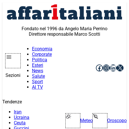
Vai
al
contenuto
Fondato nel 1996 da Angelo Maria Perrino
Direttore responsabile Marco Scotti
Economia
Corporate
Politica
Esteri
Facebook
Instagr
Linke
X
News
Sezioni
Salute
Sport
AI TV
Tendenze
Iran
Ucraina
Meteo
Oroscopo
Ceuta
Guccini