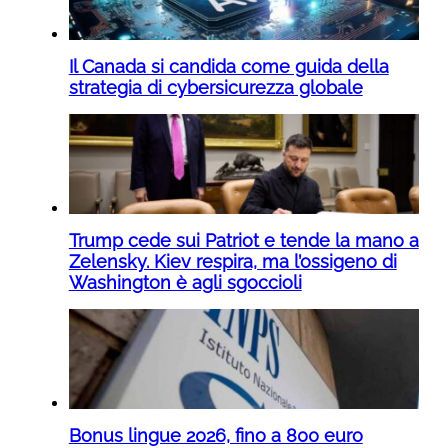
Il Canada si candida come guida della
strategia di cybersicurezza globale
Trump cede sui Patriot e tende la mano a
Zelensky. Kiev respira, ma l’ossigeno di
Washington è agli sgoccioli
Bonus lingue 2026, fino a 800 euro