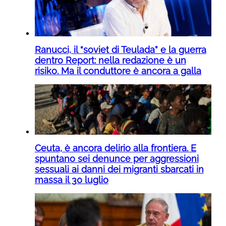
Ranucci, il “soviet di Teulada” e la guerra
dentro Report: nella redazione è un
risiko. Ma il conduttore è ancora a galla
Ceuta, è ancora delirio alla frontiera. E
spuntano sei denunce per aggressioni
sessuali ai danni dei migranti sbarcati in
massa il 30 luglio