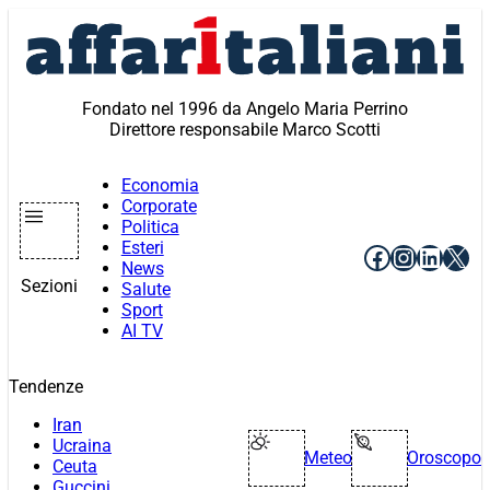
Vai
al
contenuto
Fondato nel 1996 da Angelo Maria Perrino
Direttore responsabile Marco Scotti
Economia
Corporate
Politica
Esteri
Facebook
Instagr
Linke
X
News
Sezioni
Salute
Sport
AI TV
Tendenze
Iran
Ucraina
Meteo
Oroscopo
Ceuta
Guccini