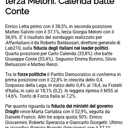
terza Meloni. Calenda batte
Conte
Enrico Letta primo con il 38,5%, in seconda posizione
Matteo Salvini con il 37,1%, terza Giorgia Meloni con il
36,9%. E’ il risultato del sondaggio realizzato per
Affaritaliani.it
da Roberto Baldassari, direttore generale di
Lab210, sulla
fiducia degli italiani nei leader politici
.
Quarta posizione per Carlo Calenda (33,8%) che batte
Giuseppe Conte (33,4%). Seguono Emma Bonino, Silvio
Berlusconi e Matteo Renzi.
Tra le
forze politiche
il Partito Democratico si conferma in
prima posizione con il 22,8% in crescita dello 0,4.
Sorpasso della Lega, in rialzo dello 0,4% al 18,4, su Fratelli
d’Italia, in calo al 18,1% (0,2). In leggera ripresa il M5S al
14,6%. Tonfo di Forza Italia al 7,2%.
Per quanto riguarda la
fiducia dei ministri del governo
Draghi
vince Marta Cartabia con il 52,9%, seguita da
Daniele Franco. Altri tre sopra quota 50%: Enrico
Giovannini, Roberto Speranza e Giancarlo Giorgetti. Ultimo
in classifica Patrizio Bianchi (Istruzione) con il 37,1%.