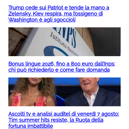
Trump cede sui Patriot e tende la mano a
Zelensky. Kiev respira, ma l’ossigeno di
Washington è agli sgoccioli
Bonus lingue 2026, fino a 800 euro dall’Inps:
chi può richiederlo e come fare domanda
Ascolti tv e analisi auditel di venerdì 7 agosto:
Tim summer hits resiste, la Ruota della
fortuna imbattibile