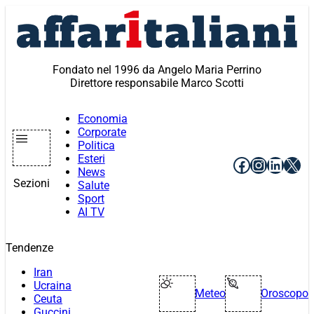
Vai
al
contenuto
Fondato nel 1996 da Angelo Maria Perrino
Direttore responsabile Marco Scotti
Economia
Corporate
Politica
Esteri
Facebook
Instagr
Linke
X
News
Sezioni
Salute
Sport
AI TV
Tendenze
Iran
Ucraina
Meteo
Oroscopo
Ceuta
Guccini