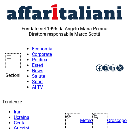
Vai
al
contenuto
Fondato nel 1996 da Angelo Maria Perrino
Direttore responsabile Marco Scotti
Economia
Corporate
Politica
Esteri
Facebook
Instagr
Linke
X
News
Sezioni
Salute
Sport
AI TV
Tendenze
Iran
Ucraina
Meteo
Oroscopo
Ceuta
Guccini