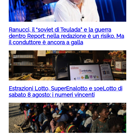
Ranucci, il “soviet di Teulada” e la guerra
dentro Report: nella redazione è un risiko. Ma
il conduttore è ancora a galla
Estrazioni Lotto, SuperEnalotto e 10eLotto di
sabato 8 agosto: i numeri vincenti