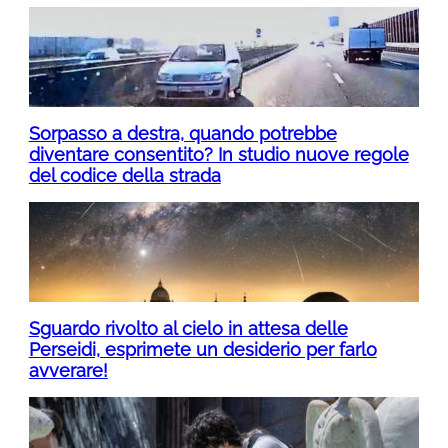
Sorpasso a destra, quando potrebbe
diventare consentito? In studio nuove regole
del codice della strada
Sguardo rivolto al cielo in attesa delle
Perseidi, esprimete un desiderio per farlo
avverare!