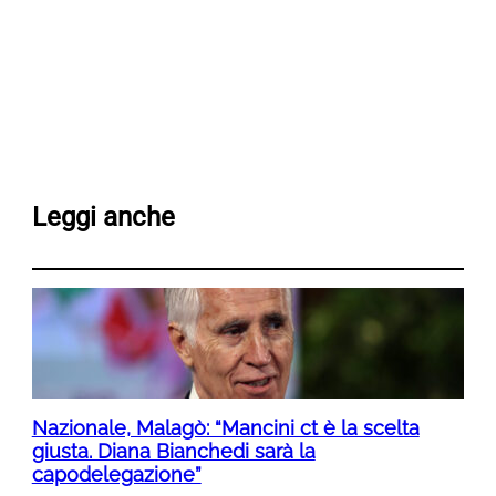
Leggi anche
Nazionale, Malagò: “Mancini ct è la scelta
giusta. Diana Bianchedi sarà la
capodelegazione”