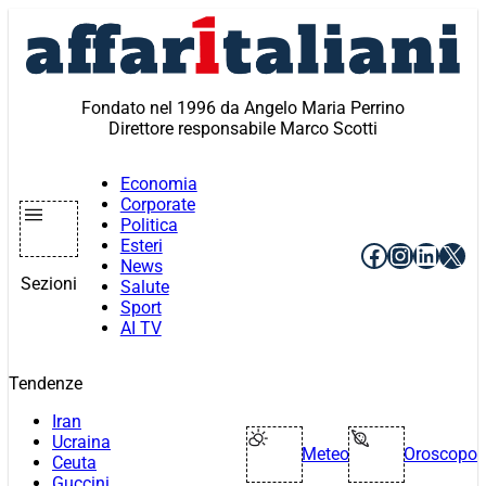
Vai
al
contenuto
Fondato nel 1996 da Angelo Maria Perrino
Direttore responsabile Marco Scotti
Economia
Corporate
Politica
Esteri
Facebook
Instagr
Linke
X
News
Sezioni
Salute
Sport
AI TV
Tendenze
Iran
Ucraina
Meteo
Oroscopo
Ceuta
Guccini