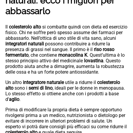
naturali: ecco i migliori per
abbassarlo
Il
colesterolo alto
si combatte quindi con dieta ed esercizio
fisico. Chi ne soffre però spesso assume dei farmaci per
abbassarlo. Nell’ottica di uno stile di vita sano, alcuni
integratori naturali
possono contribuire a ridurre la
presenza di grassi nel sangue. Il primo è il
riso rosso
fermentato
, che contiene
monacolina K
. Quest’ultima è lo
stesso principio attivo del medicinale
lovastina
. Questo
prodotto aiuta anche a dimagrire, aumenta la robustezza
delle ossa e ha un forte potere antiossidante.
Un altro
integratore naturale
utile a ridurre il
colesterolo
alto
sono i
semi di lino
, ideali per le donne in menopausa.
Lo stesso effetto si ottiene anche con i prodotti a base
d’
aglio
.
Prima di modificare la propria dieta è sempre opportuno
rivolgersi prima a un medico, nutrizionista o dietologo per
evitare di incorrere in ulteriori problemi di salute. Un
esperto vi potrà dare consigli più efficaci su come ridurre il
colesterolo alto
e quale dieta seguire.