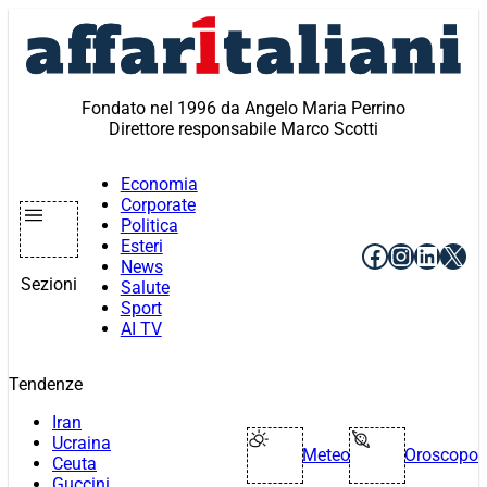
Vai
al
contenuto
Fondato nel 1996 da Angelo Maria Perrino
Direttore responsabile Marco Scotti
Economia
Corporate
Politica
Esteri
Facebook
Instagr
Linke
X
News
Sezioni
Salute
Sport
AI TV
Tendenze
Iran
Ucraina
Meteo
Oroscopo
Ceuta
Guccini