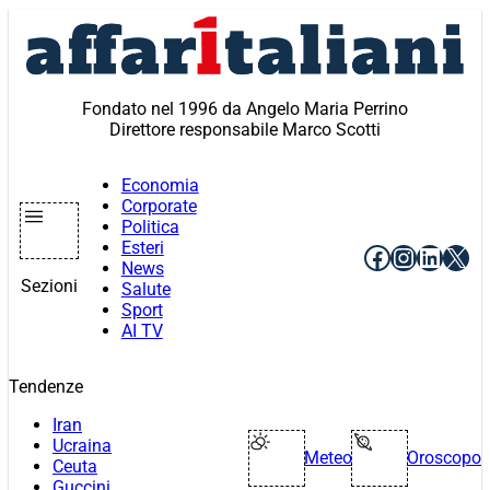
Vai
al
contenuto
Fondato nel 1996 da Angelo Maria Perrino
Direttore responsabile Marco Scotti
Economia
Corporate
Politica
Esteri
Facebook
Instagr
Linke
X
News
Sezioni
Salute
Sport
AI TV
Tendenze
Iran
Ucraina
Meteo
Oroscopo
Ceuta
Guccini