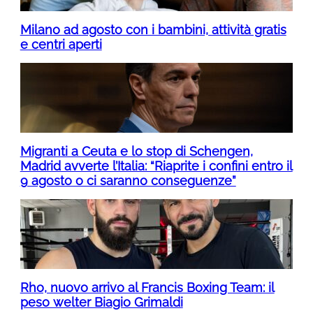
Milano ad agosto con i bambini, attività gratis
e centri aperti
Migranti a Ceuta e lo stop di Schengen,
Madrid avverte l’Italia: “Riaprite i confini entro il
9 agosto o ci saranno conseguenze”
Rho, nuovo arrivo al Francis Boxing Team: il
peso welter Biagio Grimaldi